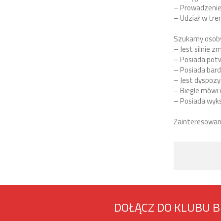
– Prowadzenie
– Udział w tr
Szukamy osoby,
– Jest silnie 
– Posiada pot
– Posiada bard
– Jest dyspozy
– Biegle mówi 
– Posiada wyk
Zainteresowane
DOŁĄCZ DO KLUBU 