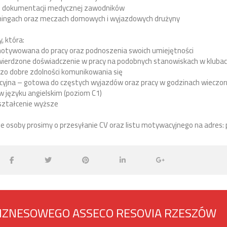
 dokumentacji medycznej zawodników
eningach oraz meczach domowych i wyjazdowych drużyny
 która:
zmotywowana do pracy oraz podnoszenia swoich umiejętności
wierdzone doświadczenie w pracy na podobnych stanowiskach w kluba
zo dobre zdolności komunikowania się
cyjna – gotowa do częstych wyjazdów oraz pracy w godzinach wieczor
w języku angielskim (poziom C1)
ształcenie wyższe
 osoby prosimy o przesyłanie CV oraz listu motywacyjnego na adres:
BIZNESOWEGO ASSECO RESOVIA RZESZÓW