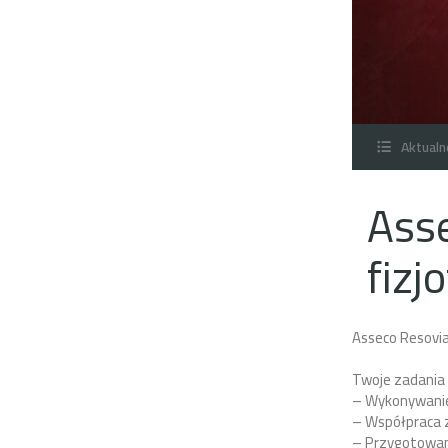
Aktualn
Ass
fizj
Asseco Resovia
Twoje zadania
– Wykonywanie
– Współpraca 
– Przygotowan