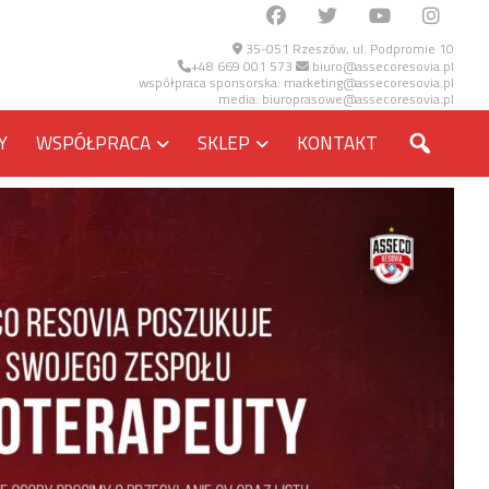
35-051 Rzeszów, ul. Podpromie 10
+48 669 001 573
biuro@assecoresovia.pl
współpraca sponsorska:
marketing@assecoresovia.pl
media:
biuroprasowe@assecoresovia.pl
SZUKA
Y
WSPÓŁPRACA
SKLEP
KONTAKT