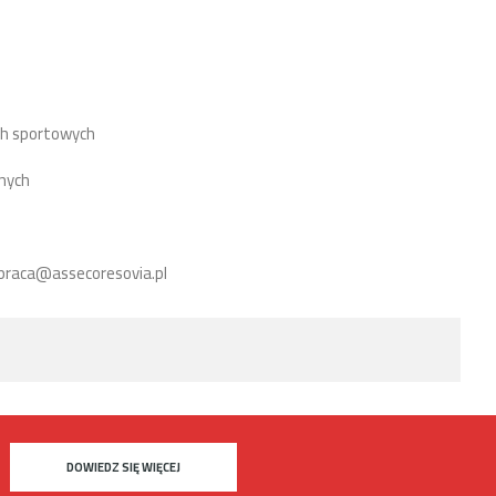
ch sportowych
nych
 praca@assecoresovia.pl
DOWIEDZ SIĘ WIĘCEJ