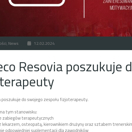
ości
,
News
12.02.2024
eco Resovia poszukuje 
oterapeuty
 poszukuje do swojego zespołu fizjoterapeuty.
 na tym stanowisku:
 zabiegów terapeutycznych
z lekarzem, osteopatą, kierownikiem drużyny oraz sztabem trenerski
ie odpowiedniej suplementacji dla zawodników