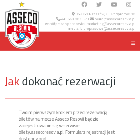
35-051 Rzeszów, ul. Podpromie 10
+48 669 001 573
biuro@assecoresovia.pl
współpraca sponsorska:
marketing@assecoresovia.pl
media:
biuroprasowe@assecoresovia.pl
Jak
dokonać rezerwacji
Twoim pierwszym krokiem przed rezerwacją
biletów na mecze Asseco Resovii będzie
zarejestrowanie się w serwisie
bilety.assecoresovia.pl. Formularz rejestracji jest
dostępny pod