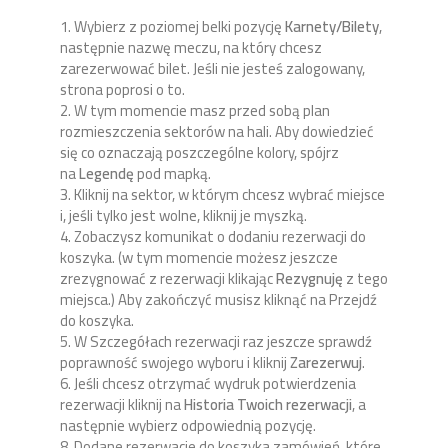
1. Wybierz z poziomej belki pozycję
Karnety/Bilety
,
następnie nazwę meczu, na który chcesz
zarezerwować bilet. Jeśli nie jesteś zalogowany,
strona poprosi o to.
2. W tym momencie masz przed sobą plan
rozmieszczenia sektorów na hali. Aby dowiedzieć
się co oznaczają poszczególne kolory, spójrz
na
Legendę
pod mapką.
3. Kliknij na sektor, w którym chcesz wybrać miejsce
i, jeśli tylko jest wolne, kliknij je myszką.
4. Zobaczysz komunikat o dodaniu rezerwacji do
koszyka. (w tym momencie możesz jeszcze
zrezygnować z rezerwacji klikając
Rezygnuję
z tego
miejsca.) Aby zakończyć musisz kliknąć na Przejdź
do koszyka.
5. W Szczegółach rezerwacji raz jeszcze sprawdź
poprawność swojego wyboru i kliknij
Zarezerwuj
.
6. Jeśli chcesz otrzymać wydruk potwierdzenia
rezerwacji kliknij na
Historia Twoich rezerwacji
, a
następnie wybierz odpowiednią pozycję.
8. Dodane rezerwacje do koszyka zamówień, które