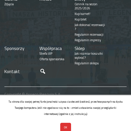
Zdjęcia
Cennik na sezon
2025/2026
Kup karnet!
Kup bilet
Jak dokonać rezerwacji
?
Regulamin rezerwacji
Regulamin imprezy
Sponsorzy
Współpraca
Sklep
Strefa VIP
Jaki rozmiar koszulki
wybrać?
Oferta sponsorska
Regulamin sklepu
Szukaj
Kontakt
Copyright © Asseco Resovia S.A.
Realizacja
Ta strona dla swojej pełnej funkcjonalności używa ciasteczek (cookies), przechowywanych na dysku
Twojego komputera. Jeśli nie zgadzasz się na to - zmień ustawienia swojej przeglądarki
internetowej (zgodnie z jej instrukcją).
OK