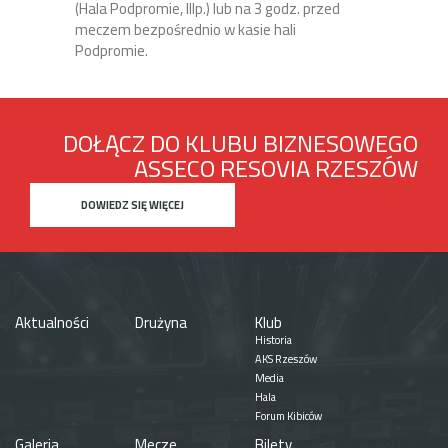
(Hala Podpromie, IIIp.) lub na 3 godz. przed
meczem bezpośrednio w kasie hali
Podpromie.
DOŁĄCZ DO KLUBU BIZNESOWEGO
ASSECO RESOVIA RZESZÓW
DOWIEDZ SIĘ WIĘCEJ
Aktualności
Drużyna
Klub
Historia
AKS Rzeszów
Media
Hala
Forum Kibiców
Galeria
Mecze
Bilety