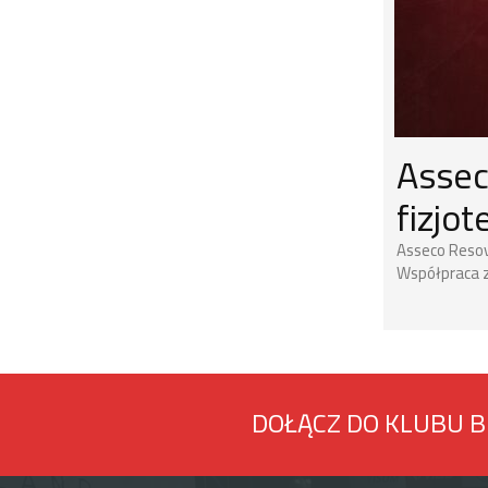
Assec
fizjo
Asseco Resov
Współpraca z
DOŁĄCZ DO KLUBU 