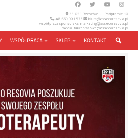
35-051 Rzeszów, ul. Podpromie 10
+48 669 001 573
biuro@assecoresovia.pl
współpraca sponsorska:
marketing@assecoresovia.pl
media:
biuroprasowe@assecoresovia.pl
SZUKA
Y
WSPÓŁPRACA
SKLEP
KONTAKT