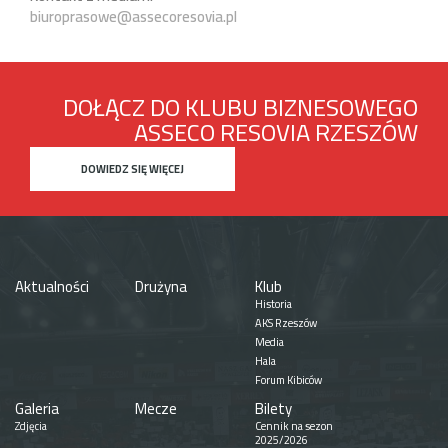
biuroprasowe@assecoresovia.pl
DOŁĄCZ DO KLUBU BIZNESOWEGO
ASSECO RESOVIA RZESZÓW
DOWIEDZ SIĘ WIĘCEJ
Aktualności
Drużyna
Klub
Historia
AKS Rzeszów
Media
Hala
Forum Kibiców
Galeria
Mecze
Bilety
Zdjęcia
Cennik na sezon
2025/2026