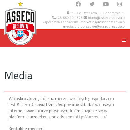
35-051 Rzeszów, ul. Podpromie 10
+48 669 001 573
biuro@assecoresovia.pl
współpraca sponsorska:
marketing@assecoresovia.pl
media:
biuroprasowe@assecoresovia.pl
Media
Wnioski o akredytacje na mecze, w których gospodarzem
jest Asseco Resovia Rzeszów prosimy składać w naszym
internetowym biurze prasowym, które znajduje się na
platformie acreed.eu, pod adresem
http://accred.eu/
Kontakt z mediami