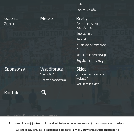
Hala
Forum Kibiców
Galeria
Mecze
Bilety
Zdjęcia
Cennik na sezon
2025/2026
Kup karnet!
Kup bilet
Jak dokonać rezerwacji
?
Regulamin rezerwacji
Regulamin imprezy
Sponsorzy
Współpraca
Sklep
Strefa VIP
Jaki rozmiar koszulki
wybrać?
Oferta sponsorska
Regulamin sklepu
Szukaj
Kontakt
Copyright © Asseco Resovia S.A.
Realizacja
Ta strona dla swojej pełnej funkcjonalności używa ciasteczek (cookies), przechowywanych na dysku
Twojego komputera. Jeśli nie zgadzasz się na to - zmień ustawienia swojej przeglądarki