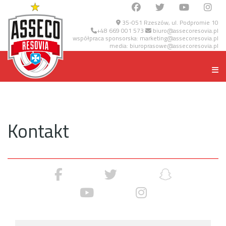
35-051 Rzeszów, ul. Podpromie 10
+48 669 001 573
biuro@assecoresovia.pl
współpraca sponsorska:
marketing@assecoresovia.pl
media:
biuroprasowe@assecoresovia.pl
Kontakt