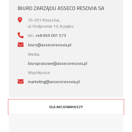
BIURO ZARZĄDU ASSECO RESOVIA SA
35-051 Rzeszów,
ul. Podpromie 10, III piętro
tel.:
+48 669 001 573
biuro@assecoresovia.pl
Media:
biuroprasowe@assecoresovia.pl
Współpraca:
marketing@assecoresovia.pl
DLA AKCJONARIUSZY