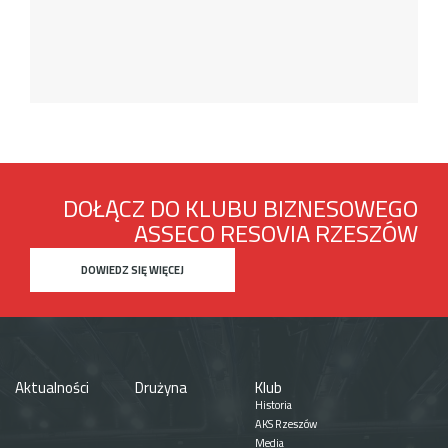
DOŁĄCZ DO KLUBU BIZNESOWEGO
ASSECO RESOVIA RZESZÓW
DOWIEDZ SIĘ WIĘCEJ
Aktualności
Drużyna
Klub
Historia
AKS Rzeszów
Media