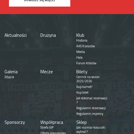
Aktualności
Drużyna
Klub
Historia
AKS Rzeszów
Media
Hala
Forum Kibiców
Galeria
Mecze
Bilety
Zdjęcia
Cennik na sezon
2025/2026
Kup karnet!
Kup bilet
Jak dokonać rezerwacji
?
Regulamin rezerwacji
Regulamin imprezy
Sponsorzy
Współpraca
Sklep
Strefa VIP
Jaki rozmiar koszulki
wybrać?
Oferta sponsorska