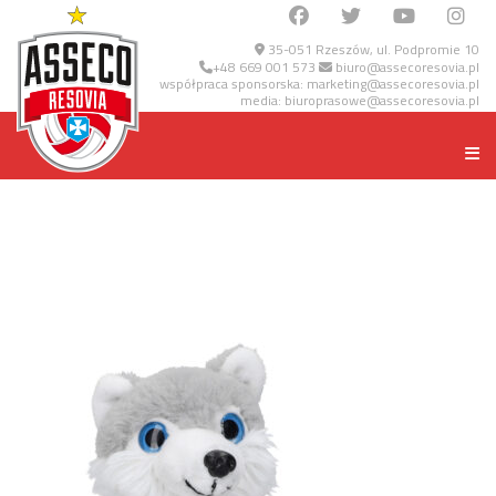
35-051 Rzeszów, ul. Podpromie 10
+48 669 001 573
biuro@assecoresovia.pl
współpraca sponsorska:
marketing@assecoresovia.pl
media:
biuroprasowe@assecoresovia.pl