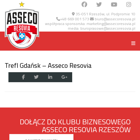
35-051 Rzeszów, ul. Podpromie 10
+48 669 001 573
biuro@assecoresovia.pl
współpraca sponsorska:
marketing@assecoresovia.pl
media:
biuroprasowe@assecoresovia.pl
Trefl Gdańsk – Asseco Resovia
DOŁĄCZ DO KLUBU BIZNESOWEGO
ASSECO RESOVIA RZESZÓW