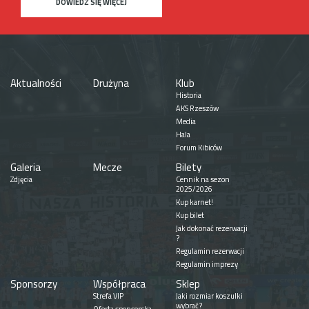
DOWIEDZ SIĘ WIĘCEJ
Aktualności
Drużyna
Klub
Historia
AKS Rzeszów
Media
Hala
Forum Kibiców
Galeria
Mecze
Bilety
Zdjęcia
Cennik na sezon
2025/2026
Kup karnet!
Kup bilet
Jak dokonać rezerwacji
?
Regulamin rezerwacji
Regulamin imprezy
Sponsorzy
Współpraca
Sklep
Strefa VIP
Jaki rozmiar koszulki
wybrać?