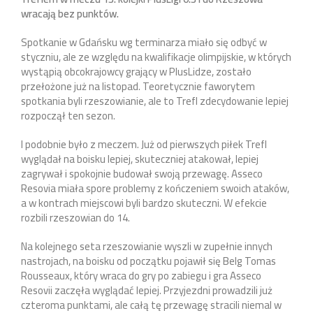
wracają bez punktów.
Spotkanie w Gdańsku wg terminarza miało się odbyć w
styczniu, ale ze względu na kwalifikacje olimpijskie, w których
wystąpią obcokrajowcy grający w PlusLidze, zostało
przełożone już na listopad. Teoretycznie faworytem
spotkania byli rzeszowianie, ale to Trefl zdecydowanie lepiej
rozpoczął ten sezon.
I podobnie było z meczem. Już od pierwszych piłek Trefl
wyglądał na boisku lepiej, skuteczniej atakował, lepiej
zagrywał i spokojnie budował swoją przewagę. Asseco
Resovia miała spore problemy z kończeniem swoich ataków,
a w kontrach miejscowi byli bardzo skuteczni. W efekcie
rozbili rzeszowian do 14.
Na kolejnego seta rzeszowianie wyszli w zupełnie innych
nastrojach, na boisku od początku pojawił się Belg Tomas
Rousseaux, który wraca do gry po zabiegu i gra Asseco
Resovii zaczęła wyglądać lepiej. Przyjezdni prowadzili już
czteroma punktami, ale całą tę przewagę stracili niemal w