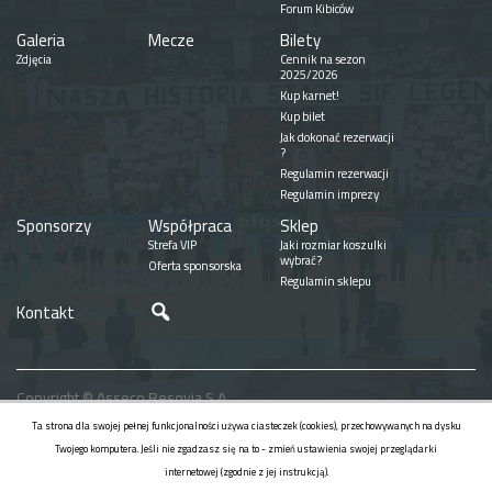
Forum Kibiców
Galeria
Mecze
Bilety
Zdjęcia
Cennik na sezon
2025/2026
Kup karnet!
Kup bilet
Jak dokonać rezerwacji
?
Regulamin rezerwacji
Regulamin imprezy
Sponsorzy
Współpraca
Sklep
Strefa VIP
Jaki rozmiar koszulki
wybrać?
Oferta sponsorska
Regulamin sklepu
Szukaj
Kontakt
Copyright © Asseco Resovia S.A.
Realizacja
Ta strona dla swojej pełnej funkcjonalności używa ciasteczek (cookies), przechowywanych na dysku
Twojego komputera. Jeśli nie zgadzasz się na to - zmień ustawienia swojej przeglądarki
internetowej (zgodnie z jej instrukcją).