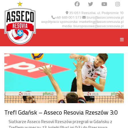
35-051 Rzeszów, ul. Podpromie 10
+48 669 001 573
biuro@assecoresovia.pl
współpraca sponsorska:
marketing@assecoresovia.pl
media:
biuroprasowe@assecoresovia.pl
Trefl Gdańsk – Asseco Resovia Rzeszów 3:0
Siatkarze Asseco Resovii Rzeszów przegrali w Gdańsku z
Treflem w meczu 13. kolejki PlusLigi 0:3 i do Rzeszowa