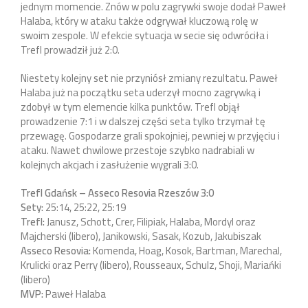
jednym momencie. Znów w polu zagrywki swoje dodał Paweł
Halaba, który w ataku także odgrywał kluczową rolę w
swoim zespole. W efekcie sytuacja w secie się odwróciła i
Trefl prowadził już 2:0.
Niestety kolejny set nie przyniósł zmiany rezultatu. Paweł
Halaba już na początku seta uderzył mocno zagrywką i
zdobył w tym elemencie kilka punktów. Trefl objął
prowadzenie 7:1 i w dalszej części seta tylko trzymał tę
przewagę. Gospodarze grali spokojniej, pewniej w przyjęciu i
ataku. Nawet chwilowe przestoje szybko nadrabiali w
kolejnych akcjach i zasłużenie wygrali 3:0.
Trefl Gdańsk – Asseco Resovia Rzeszów 3:0
Sety:
25:14, 25:22, 25:19
Trefl:
Janusz, Schott, Crer, Filipiak, Halaba, Mordyl oraz
Majcherski (libero), Janikowski, Sasak, Kozub, Jakubiszak
Asseco Resovia:
Komenda, Hoag, Kosok, Bartman, Marechal,
Krulicki oraz Perry (libero), Rousseaux, Schulz, Shoji, Mariańki
(libero)
MVP:
Paweł Halaba