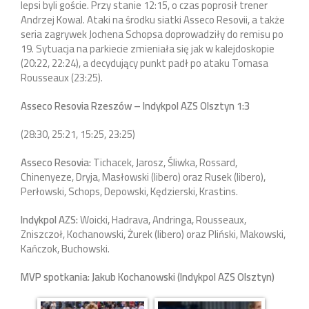
lepsi byli goście. Przy stanie 12:15, o czas poprosił trener
Andrzej Kowal. Ataki na środku siatki Asseco Resovii, a także
seria zagrywek Jochena Schopsa doprowadziły do remisu po
19. Sytuacja na parkiecie zmieniała się jak w kalejdoskopie
(20:22, 22:24), a decydujący punkt padł po ataku Tomasa
Rousseaux (23:25).
Asseco Resovia Rzeszów – Indykpol AZS Olsztyn 1:3
(28:30, 25:21, 15:25, 23:25)
Asseco Resovia:
Tichacek, Jarosz, Śliwka, Rossard,
Chinenyeze, Dryja, Masłowski (libero) oraz Rusek (libero),
Perłowski, Schops, Depowski, Kędzierski, Krastins.
Indykpol AZS:
Woicki, Hadrava, Andringa, Rousseaux,
Zniszczoł, Kochanowski, Żurek (libero) oraz Pliński, Makowski,
Kańczok, Buchowski.
MVP spotkania: Jakub Kochanowski (Indykpol AZS Olsztyn)