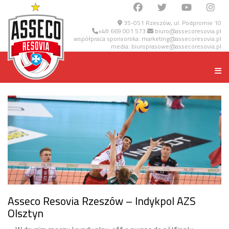
35-051 Rzeszów, ul. Podpromie 10
+48 669 001 573
biuro@assecoresovia.pl
współpraca sponsorska:
marketing@assecoresovia.pl
media:
biuroprasowe@assecoresovia.pl
Asseco Resovia Rzeszów – Indykpol AZS
Olsztyn