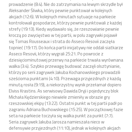
prowadzenie (8:4). Nie do zatrzymania na lewym skrzydle był
Aleksander Śliwka, który pewnie punktował w kolejnych
akcjach (12:6). W kolejnych minutach sytuacje na parkiecie
kontrolowali gospodarze, którzy pewnie punktowali z każdej
strefy (19:13). Kiedy wydawało się, że rzeszowianie pewnie
kroczą po zwycięstwo w tej partii, w polu zagrywki pojawił
się Tomas Rousseaux i strata do Asseco Resovii zaczęła
topnieć (19:17). Do końca partii inicjatywy nie oddali siatkarze
Asseco Resovii, którzy wygrali 25:21. Po powrocie z
dziesięciominutowej przerwy na parkiecie trwała wyrównana
walka (3:4). Szybko przewagę budować zaczęli olsztynianie,
którzy po serii zagrywek Jakuba Kochanowskiego prowadzili
sześcioma punktami (4:10). Przewaga przyjezdnych z każdą
minutą rosła (9:19), a niekorzystny wynik przełamał dopiero
Elviss Krastins. As serwisowy Dawida Dryji i pojedynczy blok
Michała Kędzierskiego niewiele zmieniły w obrazie gry
rzeszowskiej ekipy (13:22). Ostatni punkt w tej partii padł po
zagraniu Adriana Buchowskiego (15:25). W początkowej fazie
seta na parkiecie toczyła się walka punkt za punkt (7:7).
Seria zagrywek Jakuba Jarosza namieszała nieco w
defensywie przyjezdnych (11:10), jednak w kolejnych akcjach