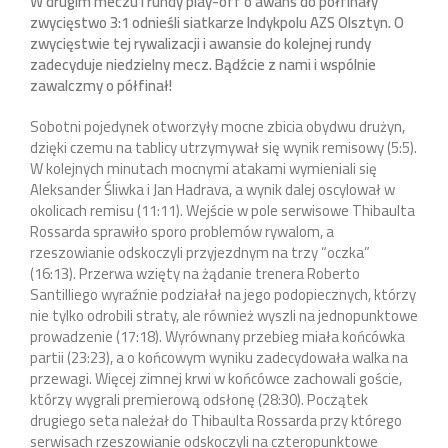
W drugim meczu I rundy play-off o awans do półfinały
zwycięstwo 3:1 odnieśli siatkarze Indykpolu AZS Olsztyn. O
zwycięstwie tej rywalizacji i awansie do kolejnej rundy
zadecyduje niedzielny mecz. Bądźcie z nami i wspólnie
zawalczmy o półfinał!
Sobotni pojedynek otworzyły mocne zbicia obydwu drużyn,
dzięki czemu na tablicy utrzymywał się wynik remisowy (5:5).
W kolejnych minutach mocnymi atakami wymieniali się
Aleksander Śliwka i Jan Hadrava, a wynik dalej oscylował w
okolicach remisu (11:11). Wejście w pole serwisowe Thibaulta
Rossarda sprawiło sporo problemów rywalom, a
rzeszowianie odskoczyli przyjezdnym na trzy “oczka”
(16:13). Przerwa wzięty na żądanie trenera Roberto
Santilliego wyraźnie podziałał na jego podopiecznych, którzy
nie tylko odrobili straty, ale również wyszli na jednopunktowe
prowadzenie (17:18). Wyrównany przebieg miała końcówka
partii (23:23), a o końcowym wyniku zadecydowała walka na
przewagi. Więcej zimnej krwi w końcówce zachowali goście,
którzy wygrali premierową odsłonę (28:30). Początek
drugiego seta należał do Thibaulta Rossarda przy którego
serwisach rzeszowianie odskoczyli na czteropunktowe