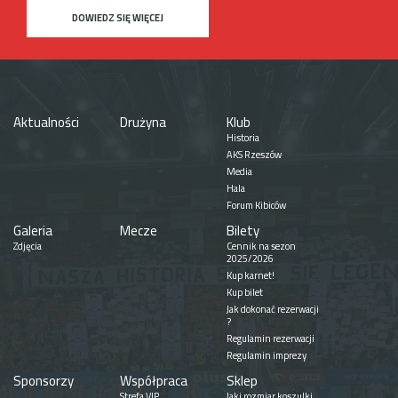
DOWIEDZ SIĘ WIĘCEJ
Aktualności
Drużyna
Klub
Historia
AKS Rzeszów
Media
Hala
Forum Kibiców
Galeria
Mecze
Bilety
Zdjęcia
Cennik na sezon
2025/2026
Kup karnet!
Kup bilet
Jak dokonać rezerwacji
?
Regulamin rezerwacji
Regulamin imprezy
Sponsorzy
Współpraca
Sklep
Strefa VIP
Jaki rozmiar koszulki