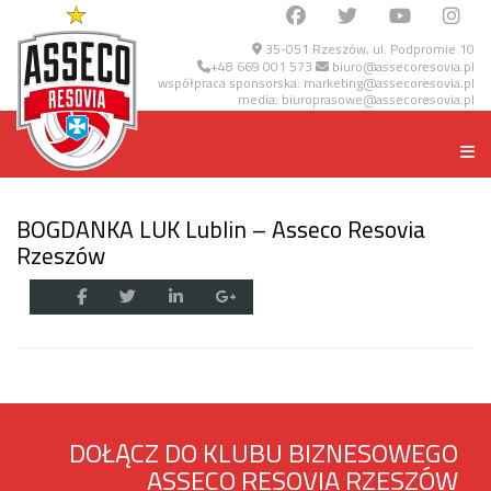
35-051 Rzeszów, ul. Podpromie 10
+48 669 001 573
biuro@assecoresovia.pl
współpraca sponsorska:
marketing@assecoresovia.pl
media:
biuroprasowe@assecoresovia.pl
BOGDANKA LUK Lublin – Asseco Resovia
Rzeszów
DOŁĄCZ DO KLUBU BIZNESOWEGO
ASSECO RESOVIA RZESZÓW