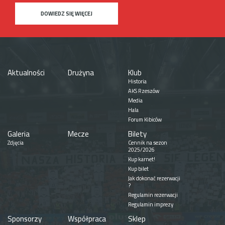
DOWIEDZ SIĘ WIĘCEJ
Aktualności
Drużyna
Klub
Historia
AKS Rzeszów
Media
Hala
Forum Kibiców
Galeria
Mecze
Bilety
Zdjęcia
Cennik na sezon
2025/2026
Kup karnet!
Kup bilet
Jak dokonać rezerwacji
?
Regulamin rezerwacji
Regulamin imprezy
Sponsorzy
Współpraca
Sklep