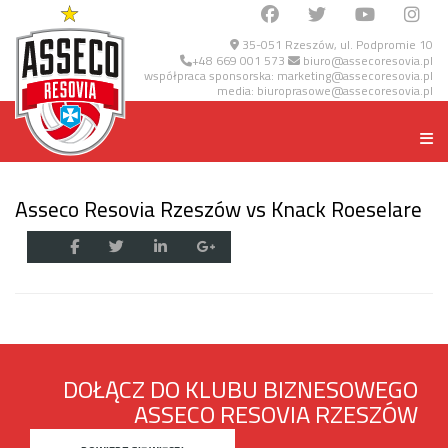
35-051 Rzeszów, ul. Podpromie 10
+48 669 001 573
biuro@assecoresovia.pl
współpraca sponsorska:
marketing@assecoresovia.pl
media:
biuroprasowe@assecoresovia.pl
Asseco Resovia Rzeszów vs Knack Roeselare
DOŁĄCZ DO KLUBU BIZNESOWEGO
ASSECO RESOVIA RZESZÓW