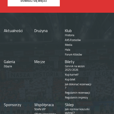
DOWIEDZ SIĘ WIĘCEJ
Aktualności
Drużyna
Klub
Historia
AKS Rzeszów
Media
Hala
Forum Kibiców
Galeria
Mecze
Bilety
Zdjęcia
Cennik na sezon
2025/2026
Kup karnet!
Kup bilet
Jak dokonać rezerwacji
?
Regulamin rezerwacji
Regulamin imprezy
Sponsorzy
Współpraca
Sklep
Strefa VIP
Jaki rozmiar koszulki
wybrać?