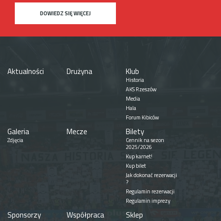
DOWIEDZ SIĘ WIĘCEJ
Aktualności
Drużyna
Klub
Historia
AKS Rzeszów
Media
Hala
Forum Kibiców
Galeria
Mecze
Bilety
Zdjęcia
Cennik na sezon
2025/2026
Kup karnet!
Kup bilet
Jak dokonać rezerwacji
?
Regulamin rezerwacji
Regulamin imprezy
Sponsorzy
Współpraca
Sklep