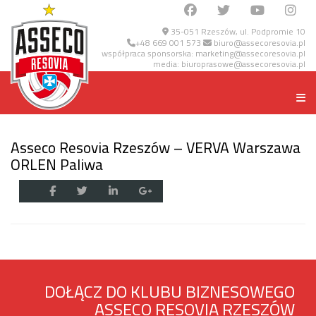
35-051 Rzeszów, ul. Podpromie 10
+48 669 001 573
biuro@assecoresovia.pl
współpraca sponsorska:
marketing@assecoresovia.pl
media:
biuroprasowe@assecoresovia.pl
Asseco Resovia Rzeszów – VERVA Warszawa
ORLEN Paliwa
DOŁĄCZ DO KLUBU BIZNESOWEGO
ASSECO RESOVIA RZESZÓW