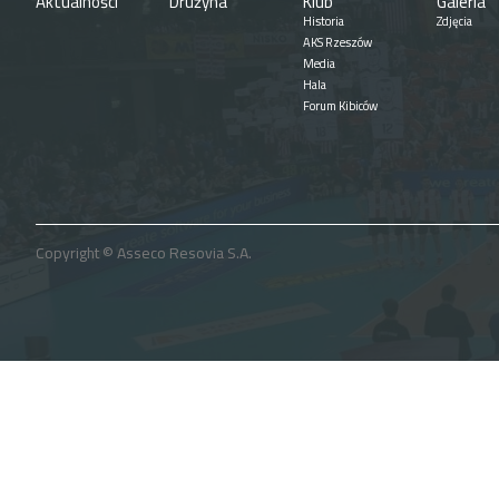
Aktualności
Drużyna
Klub
Galeria
Historia
Zdjęcia
AKS Rzeszów
Media
Hala
Forum Kibiców
Copyright © Asseco Resovia S.A.