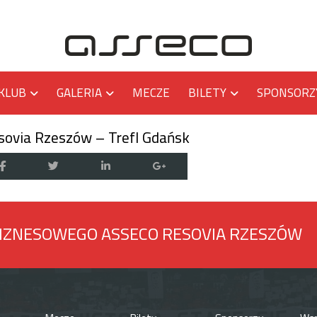
KLUB
GALERIA
MECZE
BILETY
SPONSORZ
sovia Rzeszów – Trefl Gdańsk
BIZNESOWEGO ASSECO RESOVIA RZESZÓW