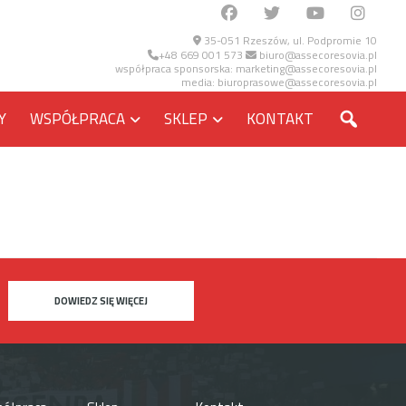
35-051 Rzeszów, ul. Podpromie 10
+48 669 001 573
biuro@assecoresovia.pl
współpraca sponsorska:
marketing@assecoresovia.pl
media:
biuroprasowe@assecoresovia.pl
SZUKA
Y
WSPÓŁPRACA
SKLEP
KONTAKT
DOWIEDZ SIĘ WIĘCEJ