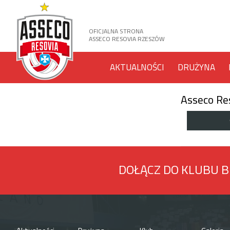
OFICJALNA STRONA
ASSECO RESOVIA RZESZÓW
AKTUALNOŚCI
DRUŻYNA
Asseco Re
DOŁĄCZ DO KLUBU 