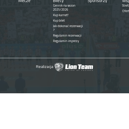
Mecze
Bilety
Sponsorzy
Wsp
Cennik na sezon
Stref
2025/2026
Ofer
Kup karnet!
Kup bilet
Jak dokonać rezerwacji
?
Regulamin rezerwacji
Regulamin imprezy
Realizacja