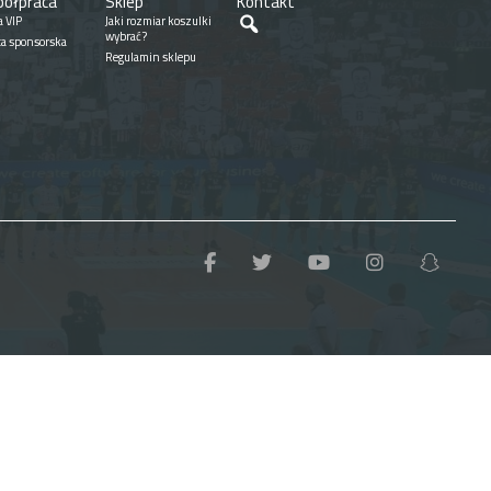
ółpraca
Sklep
Kontakt
Szukaj
a VIP
Jaki rozmiar koszulki
wybrać?
ta sponsorska
Regulamin sklepu