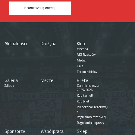
DOWIEDZ SIĘ WIĘCEJ
Aktualności
Drużyna
Klub
Historia
AKS Rzeszów
Media
Hala
Forum Kibiców
Galeria
Mecze
Bilety
Zdjęcia
Cennik na sezon
2025/2026
Kup karnet!
Kup bilet
Jak dokonać rezerwacji
?
Regulamin rezerwacji
Regulamin imprezy
Sponsorzy
Współpraca
Sklep