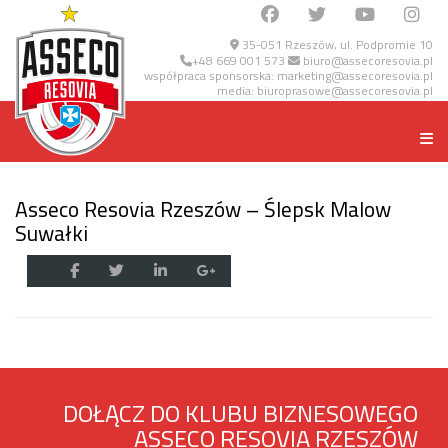
35-051 Rzeszów, ul. Podpromie 10
+48 669 001 573
biuro@assecoresovia.pl
współpraca sponsorska:
marketing@assecoresovia.pl
media:
biuroprasowe@assecoresovia.pl
Asseco Resovia Rzeszów – Ślepsk Malow
Suwałki
DOŁĄCZ DO KLUBU BIZNESOWEGO
ASSECO RESOVIA RZESZÓW