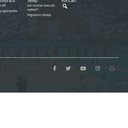
ółpraca
Sklep
Kontakt
Szukaj
a VIP
Jaki rozmiar koszulki
wybrać?
ta sponsorska
Regulamin sklepu