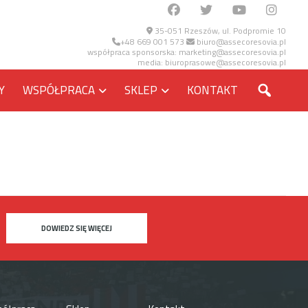
35-051 Rzeszów, ul. Podpromie 10
+48 669 001 573
biuro@assecoresovia.pl
współpraca sponsorska:
marketing@assecoresovia.pl
media:
biuroprasowe@assecoresovia.pl
SZUKA
Y
WSPÓŁPRACA
SKLEP
KONTAKT
DOWIEDZ SIĘ WIĘCEJ