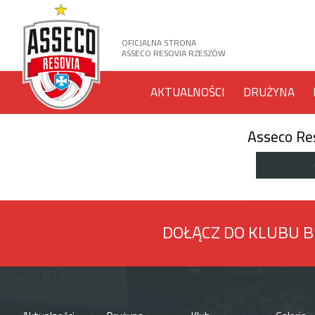
OFICJALNA STRONA
ASSECO RESOVIA RZESZÓW
AKTUALNOŚCI
DRUŻYNA
Asseco Re
DOŁĄCZ DO KLUBU 