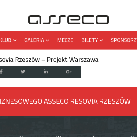
KLUB
GALERIA
MECZE
BILETY
SPONSORZ
sovia Rzeszów – Projekt Warszawa
BIZNESOWEGO ASSECO RESOVIA RZESZÓW