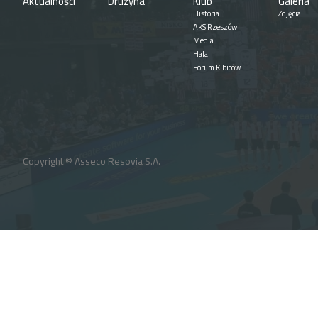
Aktualności
Drużyna
Klub
Galeria
Historia
Zdjęcia
AKS Rzeszów
Media
Hala
Forum Kibiców
Copyright © Asseco Resovia S.A.