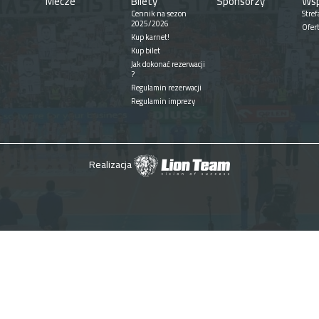
Mecze
Bilety
Sponsorzy
Wsp
Cennik na sezon
Stref
2025/2026
Ofer
Kup karnet!
Kup bilet
Jak dokonać rezerwacji
?
Regulamin rezerwacji
Regulamin imprezy
Realizacja