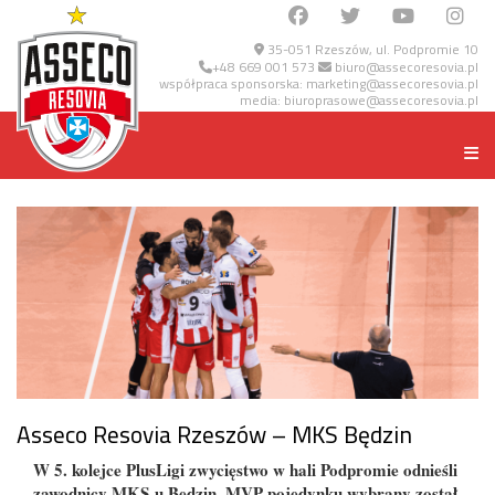
35-051 Rzeszów, ul. Podpromie 10
+48 669 001 573
biuro@assecoresovia.pl
współpraca sponsorska:
marketing@assecoresovia.pl
media:
biuroprasowe@assecoresovia.pl
Asseco Resovia Rzeszów – MKS Będzin
W 5. kolejce PlusLigi zwycięstwo w hali Podpromie odnieśli
zawodnicy MKS-u Będzin. MVP pojedynku wybrany został