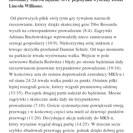
Lincoln Williams.
Od pierwszych piłek swój rytm gry rywalom narzucili
rzeszowianie, którzy dzięki skutecznej grze Tibo Rossarda
wyszli na czteropunktowe prowadzenie (8:4). Zagrywki
Adriana Buchowskiego wprowadziły nieco zamieszania w
szeregi gospodarzy (10:9). Niekorzystną serię atakiem z
lewego skrzydła przełamał Damian Schulz. Od tego momentu
na parkiecie trwała wyrównana walka. Wejście w pole
serwisowe Rafaela Redwitza i błędy po stronie będzinian dały
rzeszowianom ponownie trzypunktowe prowadzenie (19:16).
W końcówce seta do remisu doprowadzili zawodnicy MKS-u i
od stanu 24:24 trwała walka punkt za punkt. Ostatnie piłki
lepiej rozegrali goście, którzy wygrali premierową odsłonę
(33:35). Początek drugiej partii należał do będzinian. Mocne
zagrywki i skuteczne ataki dały im trzypunktowe
prowadzenie (7:10). Goście systematycznie powiększali swoją
przewagę i w końcowej części seta mieli aż dziewięć punktów
przewagi (11:20). Decydujące akcje należały do MKS-u,
który wyraźnie wygrał drugą partię (14:25). W trzecim secie
szybko zbudowali przewagę goście, jednak dzięki dobrej grze