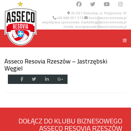
35-051 Rzeszów, ul. Podpromie 10
+48 669 001 573
biuro@assecoresovia.pl
współpraca sponsorska:
marketing@assecoresovia.pl
media:
biuroprasowe@assecoresovia.pl
Asseco Resovia Rzeszów – Jastrzębski
Węgiel
DOŁĄCZ DO KLUBU BIZNESOWEGO
ASSECO RESOVIA RZESZÓW