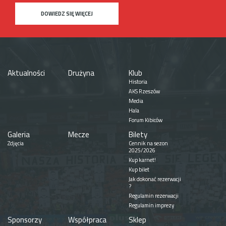
DOWIEDZ SIĘ WIĘCEJ
Aktualności
Drużyna
Klub
Historia
AKS Rzeszów
Media
Hala
Forum Kibiców
Galeria
Mecze
Bilety
Zdjęcia
Cennik na sezon
2025/2026
Kup karnet!
Kup bilet
Jak dokonać rezerwacji
?
Regulamin rezerwacji
Regulamin imprezy
Sponsorzy
Współpraca
Sklep