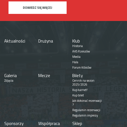
DOWIEDZ SIĘ WIĘCEJ
Aktualności
Drużyna
Klub
Historia
AKS Rzeszów
Media
Hala
Forum Kibiców
Galeria
Mecze
Bilety
Zdjęcia
Cennik na sezon
2025/2026
Kup karnet!
Kup bilet
Jak dokonać rezerwacji
?
Regulamin rezerwacji
Regulamin imprezy
Sponsorzy
Współpraca
Sklep