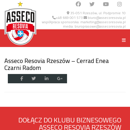
35-051 Rzeszów, ul. Podpromie 10
+48 669 001 573
biuro@assecoresovia.pl
współpraca sponsorska:
marketing@assecoresovia.pl
media:
biuroprasowe@assecoresovia.pl
Asseco Resovia Rzeszów – Cerrad Enea
Czarni Radom
DOŁĄCZ DO KLUBU BIZNESOWEGO
ASSECO RESOVIA RZESZÓW