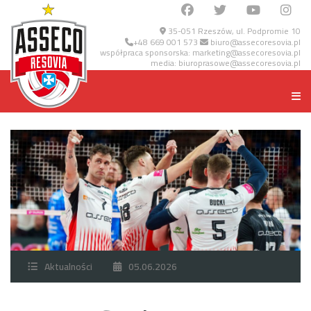
35-051 Rzeszów, ul. Podpromie 10
+48 669 001 573
biuro@assecoresovia.pl
współpraca sponsorska:
marketing@assecoresovia.pl
media:
biuroprasowe@assecoresovia.pl
Aktualności
05.06.2026