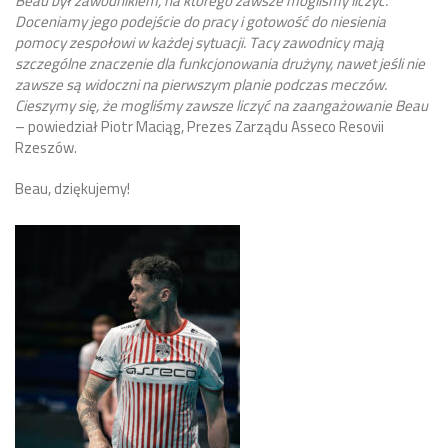
Beau był zawodnikiem, na którego zawsze mogliśmy liczyć.
Doceniamy jego podejście do pracy i gotowość do niesienia
pomocy zespołowi w każdej sytuacji. Tacy zawodnicy mają
szczególne znaczenie dla funkcjonowania drużyny, nawet jeśli nie
zawsze są widoczni na pierwszym planie podczas meczów.
Cieszymy się, że mogliśmy zawsze liczyć na zaangażowanie Beau
– powiedział Piotr Maciąg, Prezes Zarządu Asseco Resovii
Rzeszów.
Beau, dziękujemy!