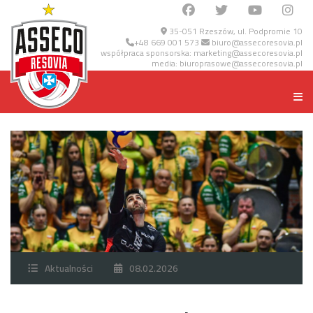
35-051 Rzeszów, ul. Podpromie 10
+48 669 001 573
biuro@assecoresovia.pl
współpraca sponsorska:
marketing@assecoresovia.pl
media:
biuroprasowe@assecoresovia.pl
Aktualności
08.02.2026