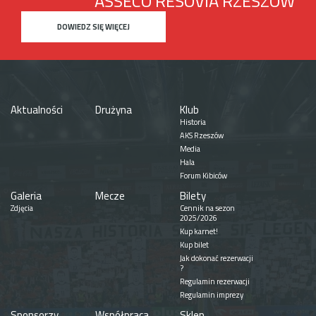
ASSECO RESOVIA RZESZÓW
DOWIEDZ SIĘ WIĘCEJ
Aktualności
Drużyna
Klub
Historia
AKS Rzeszów
Media
Hala
Forum Kibiców
Galeria
Mecze
Bilety
Zdjęcia
Cennik na sezon
2025/2026
Kup karnet!
Kup bilet
Jak dokonać rezerwacji
?
Regulamin rezerwacji
Regulamin imprezy
Sponsorzy
Współpraca
Sklep