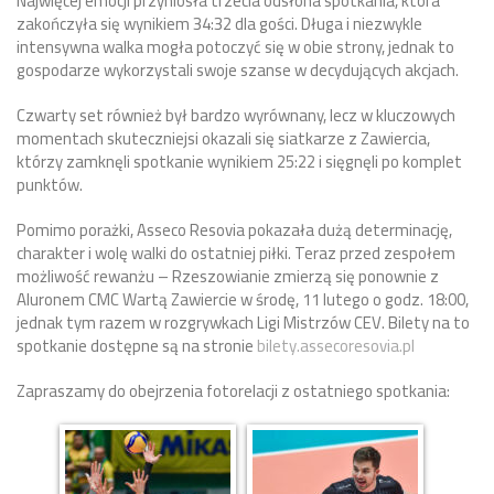
Najwięcej emocji przyniosła trzecia odsłona spotkania, która
zakończyła się wynikiem 34:32 dla gości. Długa i niezwykle
intensywna walka mogła potoczyć się w obie strony, jednak to
gospodarze wykorzystali swoje szanse w decydujących akcjach.
Czwarty set również był bardzo wyrównany, lecz w kluczowych
momentach skuteczniejsi okazali się siatkarze z Zawiercia,
którzy zamknęli spotkanie wynikiem 25:22 i sięgnęli po komplet
punktów.
Pomimo porażki, Asseco Resovia pokazała dużą determinację,
charakter i wolę walki do ostatniej piłki. Teraz przed zespołem
możliwość rewanżu – Rzeszowianie zmierzą się ponownie z
Aluronem CMC Wartą Zawiercie w środę, 11 lutego o godz. 18:00,
jednak tym razem w rozgrywkach Ligi Mistrzów CEV. Bilety na to
spotkanie dostępne są na stronie
bilety.assecoresovia.pl
Zapraszamy do obejrzenia fotorelacji z ostatniego spotkania: