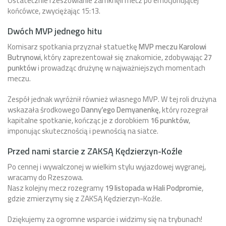
Ostatecznie rzeszowianie zamknęli mecz po emocjonującej
końcówce, zwyciężając 15:13.
Dwóch MVP jednego hitu
Komisarz spotkania przyznał statuetkę
MVP meczu Karolowi
Butrynowi
, który zaprezentował się znakomicie, zdobywając
27
punktów
i prowadząc drużynę w najważniejszych momentach
meczu.
Zespół jednak wyróżnił również własnego MVP. W tej roli drużyna
wskazała środkowego
Danny’ego Demyanenkę
, który rozegrał
kapitalne spotkanie, kończąc je z dorobkiem
16 punktów
,
imponując skutecznością i pewnością na siatce.
Przed nami starcie z ZAKSĄ Kędzierzyn-Koźle
Po cennej i wywalczonej w wielkim stylu wyjazdowej wygranej,
wracamy do Rzeszowa.
Nasz kolejny mecz rozegramy
19 listopada w Hali Podpromie
,
gdzie zmierzymy się z ZAKSĄ Kędzierzyn-Koźle.
Dziękujemy za ogromne wsparcie i widzimy się na trybunach!