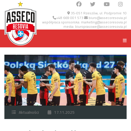
35-051 Rzeszów, ul. Podpromie 10
+48 669 001 573
biuro@assecoresovia.pl
współpraca sponsorska:
marketing@assecoresovia.pl
media:
biuroprasowe@assecoresovia.pl
Aktualności
17.11.2025