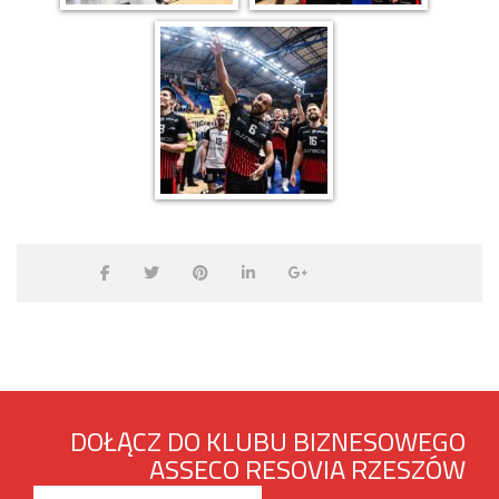
DOŁĄCZ DO KLUBU BIZNESOWEGO
ASSECO RESOVIA RZESZÓW