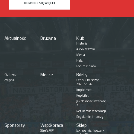
DOWIEDZ SIĘ WIĘCEJ
Aktualności
Drużyna
Klub
Historia
AKS Rzeszów
Media
Hala
Forum Kibiców
Galeria
Mecze
Bilety
Zdjęcia
Cennik na sezon
2025/2026
Kup karnet!
Kup bilet
Jak dokonać rezerwacji
?
Regulamin rezerwacji
Regulamin imprezy
Sponsorzy
Współpraca
Sklep
Strefa VIP
Jaki rozmiar koszulki