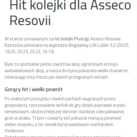
Hit kolejki dla Asseco
Resovii
W starciu uznawanym za
hit kolejki PlusLigi
, Asseco Resovia
Rzeszów pokonała na wyjeździe Bogdankę LUK Lublin 3:2 (20:25,
19:25, 25:23, 25:22, 15:13).
Było to spotkanie pełne zwrotów akcji, ogromnych emocji i
widowiskowych akcji, a nasza drużyna pokazała wielki charakter,
odwracając losy meczu po dwóch przegranych setach.
Gorący hit i wielki powrót
Po słabszym początku i dwóch partiach wygranych przez
gospodarzy, rzeszowianie wrócili do gry dzięki poprawie w polu
serwisowym, skuteczniejszej obronie i bardziej zdecydowanej
grze w ataku. Trzeci i czwarty set pokazał rosnącą pewność
siebie zespołu, a tie-break był prawdziwym siatkarskim
thrillerem.