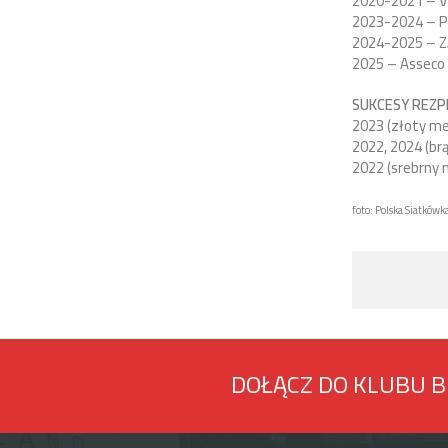
2020-2021 – V
2023-2024 – P
2024-2025 – Z
2025 – Asseco
SUKCESY REZP
2023 (złoty me
2022, 2024 (br
2022 (srebrny 
foto: Polska Siatkówk
DOŁĄCZ DO KLUBU 