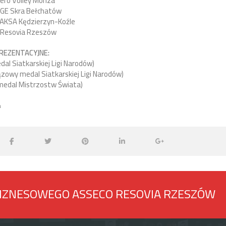
ero Volley Monza
GE Skra Bełchatów
AKSA Kędzierzyn-Koźle
 Resovia Rzeszów
REZENTACYJNE:
dal Siatkarskiej Ligi Narodów)
ązowy medal Siatkarskiej Ligi Narodów)
medal Mistrzostw Świata)
a
BIZNESOWEGO ASSECO RESOVIA RZESZÓW