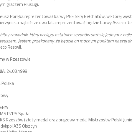
nym graczem PlusLigi.
eusz Poręba reprezentował barwy PGE Skry Bełchatów, w której wyst
ierzynie, a najbliższe dwa lata reprezentować będzie barwy Asseco Re
itny zawodnik, który w ciągu ostatnich sezonów stał się jednym z najle
ateuszem. Jestem przekonany, że będzie on mocnym punktem naszej d
eco Resovii.
my w Rzeszowie!
IA:
24.08.1999
:
Polska
kowy
ERY:
SMS PZPS Spała
KS Rzeszów (złoty medal oraz brązowy medal Mistrzostw Polski Juni
ndykpol AZS Olsztyn