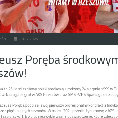
ości
08.07.2025
eusz Poręba środkowym
szów!
 to 25-letni czołowy polski środkowy, urodzony 24 sierpnia 1999 w T
ów. Następnie grał w AKS Rzeszów oraz SMS PZPS Spała, gdzie zdobyw
teusz Poręba podpisał swój pierwszy profesjonalny kontrakt z Indyk
zez pięć kolejnych sezonów. W marcu 2021 przedłużył umowę z AZS-e
 fazę play-off. Było to niezwykle ważne doświadczenie, które zdecydowa