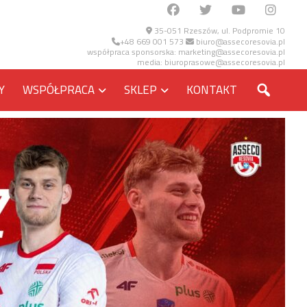
35-051 Rzeszów, ul. Podpromie 10
+48 669 001 573
biuro@assecoresovia.pl
współpraca sponsorska:
marketing@assecoresovia.pl
media:
biuroprasowe@assecoresovia.pl
SZUKA
Y
WSPÓŁPRACA
SKLEP
KONTAKT