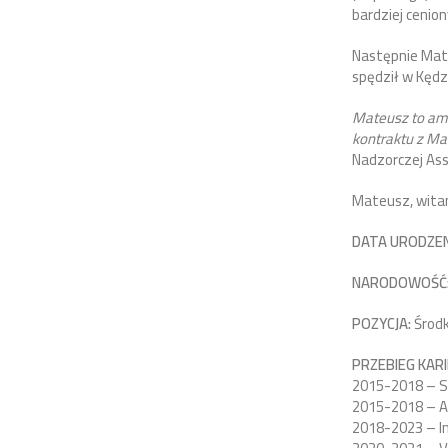
bardziej cenio
Następnie Mat
spędził w Kędz
Mateusz to amb
kontraktu z M
Nadzorczej Ass
Mateusz, wita
DATA URODZEN
NARODOWOŚĆ
POZYCJA:
Środ
PRZEBIEG KARI
2015-2018 – 
2015-2018 – A
2018-2023 – I