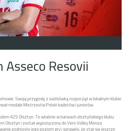
 Asseco Resovii
uchowie. Swoją przygodę z siatkówką rozpoczął w lokalnym klubie
ał medale Mistrzostw Polski kadetów i juniorów.
polem AZS Olsztyn. To właśnie w barwach olsztyńskiego klubu
m Olsztyn i został wypożyczony do Vero Volley Monza
nie podniosło jego poziom gry i sprawiło, że stał się jeszcze