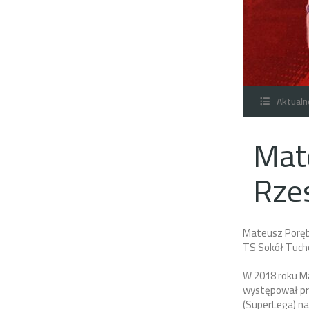
Aktualn
Mat
Rze
Mateusz Poręba
TS Sokół Tuch
W 2018 roku Ma
występował pr
(SuperLega) na