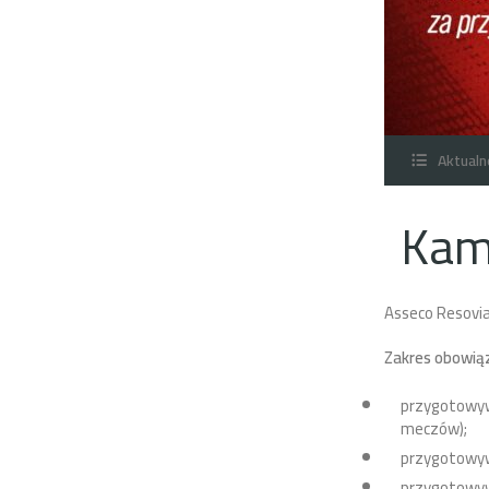
Aktualn
Kam
Asseco Resovi
Zakres obowią
przygotowyw
meczów);
przygotowyw
przygotowyw