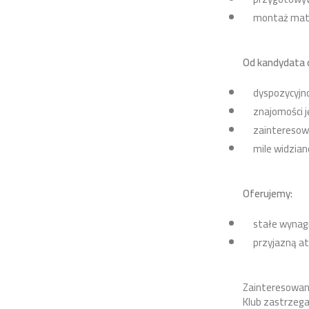
montaż mate
Od kandydata 
⁠dyspozycyjn
znajomości 
zainteresow
⁠mile widzi
Oferujemy:
⁠stałe wynag
przyjazną a
Zainteresowane
Klub zastrzeg