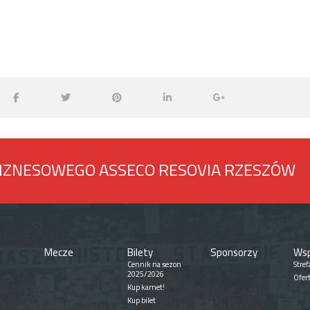
BIZNESOWEGO ASSECO RESOVIA RZESZÓW
Mecze
Bilety
Sponsorzy
Wsp
Cennik na sezon
Stref
2025/2026
Ofer
Kup karnet!
Kup bilet