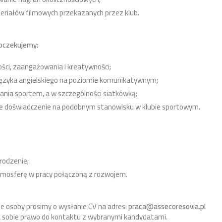
riałów filmowych przekazanych przez klub.
oczekujemy:
ości, zaangażowania i kreatywności;
języka angielskiego na poziomie komunikatywnym;
ania sportem, a w szczególności siatkówką;
ane doświadczenie na podobnym stanowisku w klubie sportowym.
rodzenie;
tmosferę w pracy połączoną z rozwojem.
 osoby prosimy o wysłanie CV na adres:
praca@assecoresovia.pl
a sobie prawo do kontaktu z wybranymi kandydatami.