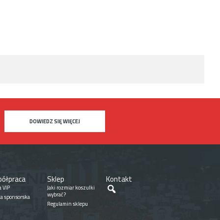
DOWIEDZ SIĘ WIĘCEJ
ółpraca
Sklep
Kontakt
Szukaj
a VIP
Jaki rozmiar koszulki
wybrać?
ta sponsorska
Regulamin sklepu