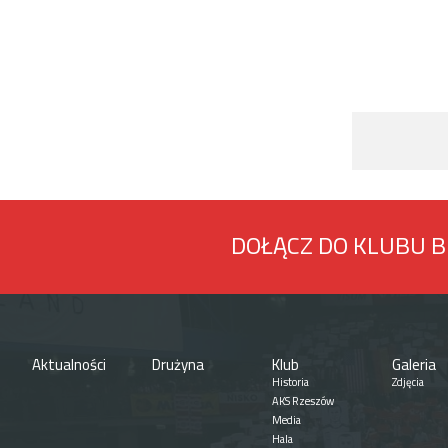
DOŁĄCZ DO KLUBU 
Aktualności
Drużyna
Klub
Galeria
Historia
Zdjęcia
AKS Rzeszów
Media
Hala