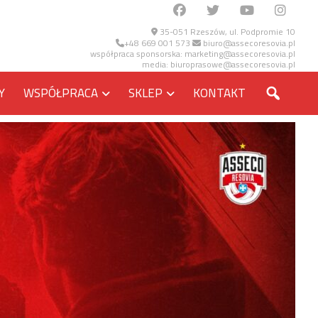
35-051 Rzeszów, ul. Podpromie 10
+48 669 001 573
biuro@assecoresovia.pl
współpraca sponsorska:
marketing@assecoresovia.pl
media:
biuroprasowe@assecoresovia.pl
SZUKA
Y
WSPÓŁPRACA
SKLEP
KONTAKT