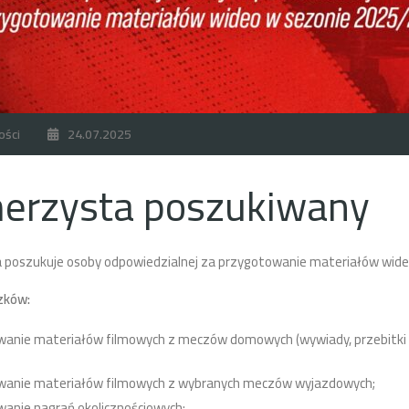
ości
24.07.2025
erzysta poszukiwany
a poszukuje osoby odpowiedzialnej za przygotowanie materiałów wide
zków:
anie materiałów filmowych z meczów domowych (wywiady, przebitki do
anie materiałów filmowych z wybranych meczów wyjazdowych;
anie nagrań okolicznościowych;