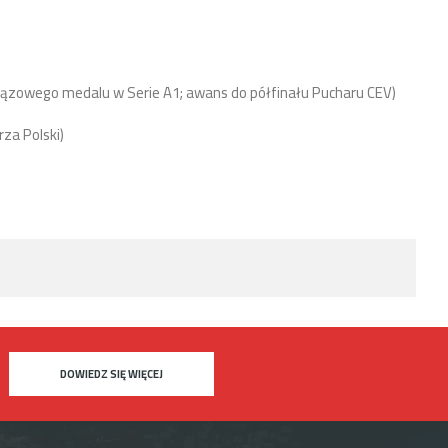
rązowego medalu w Serie A1; awans do półfinału Pucharu CEV)
za Polski)
DOWIEDZ SIĘ WIĘCEJ