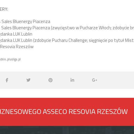
ERY:
 Sales Bluenergy Piacenza
Sales Bluenergy Piacenza (zwycięstwo w Pucharze Włoch; zdobycie b
danka LUK Lublin
anka LUK Lublin (zdobycie Pucharu Challenge; sięgnięcie po tytuł Mistr
 Resovia Rzeszów
blin, plusliga.pl
BIZNESOWEGO ASSECO RESOVIA RZESZÓW