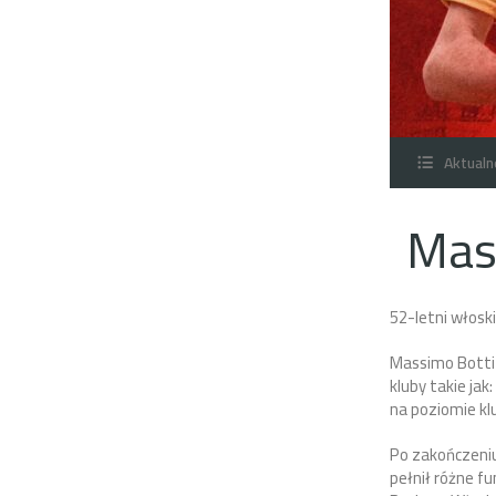
Aktualn
Mas
52-letni włoski
Massimo Botti 
kluby takie ja
na poziomie kl
Po zakończeniu
pełnił różne f