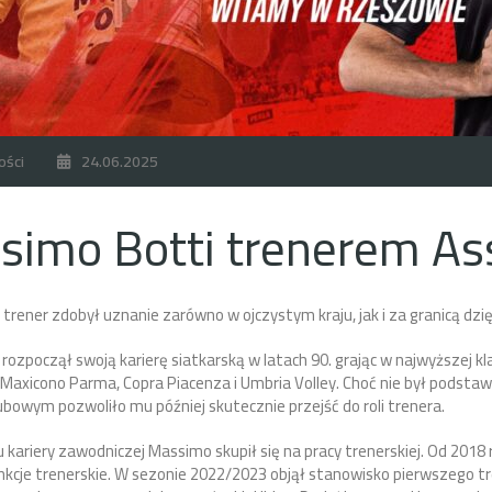
ości
24.06.2025
simo Botti trenerem As
 trener zdobył uznanie zarówno w ojczystym kraju, jak i za granicą dzię
rozpoczął swoją karierę siatkarską w latach 90. grając w najwyższej 
k: Maxicono Parma, Copra Piacenza i Umbria Volley. Choć nie był pods
ubowym pozwoliło mu później skutecznie przejść do roli trenera.
 kariery zawodniczej Massimo skupił się na pracy trenerskiej. Od 2018
unkcje trenerskie. W sezonie 2022/2023 objął stanowisko pierwszego 