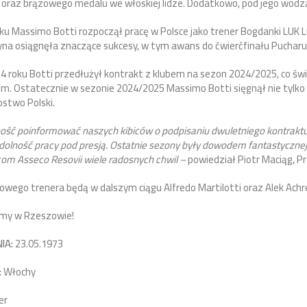
oraz brązowego medalu we włoskiej lidze. Dodatkowo, pod jego wodzą
oku Massimo Botti rozpoczął pracę w Polsce jako trener Bogdanki LUK
yna osiągnęła znaczące sukcesy, w tym awans do ćwierćfinału Pucharu P
4 roku Botti przedłużył kontrakt z klubem na sezon 2024/2025, co świ
em. Ostatecznie w sezonie 2024/2025 Massimo Botti sięgnął nie tylko p
stwo Polski.
ć poinformować naszych kibiców o podpisaniu dwuletniego kontraktu
dolność pracy pod presją. Ostatnie sezony były dowodem fantastycznej
icom Asseco Resovii wiele radosnych chwil –
powiedział Piotr Maciąg, P
wego trenera będą w dalszym ciągu Alfredo Martilotti oraz Alek Ach
amy w Rzeszowie!
IA:
23.05.1973
:
Włochy
er