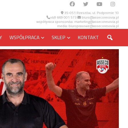
35-051 Rzeszów, ul. Podpromie 10
+48 669 001 573
biuro@assecoresovia.pl
współpraca sponsorska:
marketing@assecoresovia.pl
media:
biuroprasowe@assecoresovia.pl
SZUKA
Y
WSPÓŁPRACA
SKLEP
KONTAKT