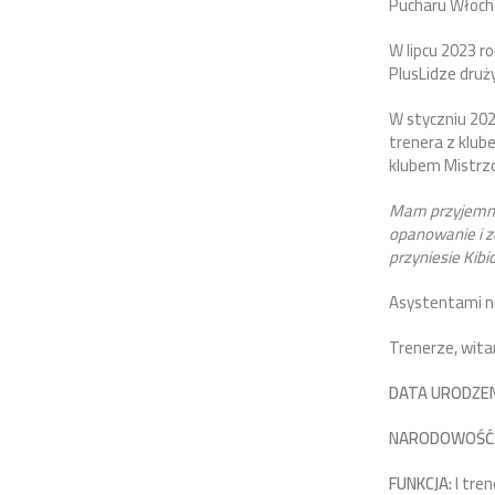
Pucharu Włoch 
W lipcu 2023 r
PlusLidze druż
W styczniu 202
trenera z klub
klubem Mistrzo
Mam przyjemnoś
opanowanie i z
przyniesie Kib
Asystentami no
Trenerze, wit
DATA URODZEN
NARODOWOŚĆ
FUNKCJA:
I tren