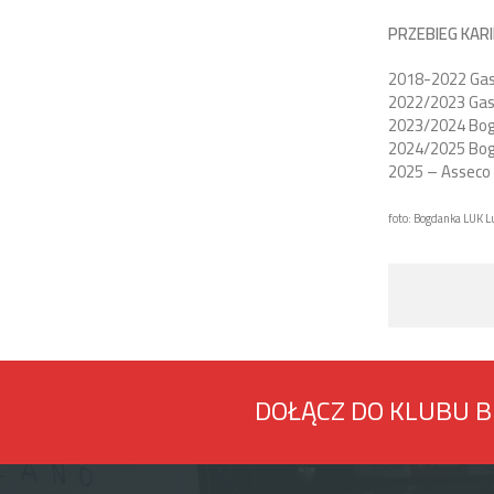
PRZEBIEG KARI
2018-2022 Gas
2022/2023 Gas 
2023/2024 Bog
2024/2025 Bogd
2025 – Asseco
foto: Bogdanka LUK Lu
DOŁĄCZ DO KLUBU 