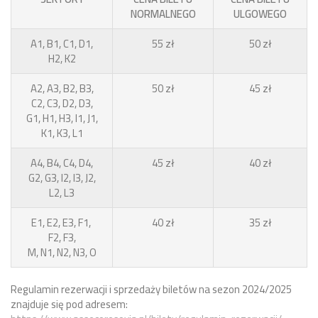
NORMALNEGO
ULGOWEGO
A1, B1, C1, D1,
55 zł
50 zł
H2, K2
A2, A3, B2, B3,
50 zł
45 zł
C2, C3, D2, D3,
G1, H1, H3, I1, J1,
K1, K3, L1
A4, B4, C4, D4,
45 zł
40 zł
G2, G3, I2, I3, J2,
L2, L3
E1, E2, E3, F1,
40 zł
35 zł
F2, F3,
M, N1, N2, N3, O
Regulamin rezerwacji i sprzedaży biletów na sezon 2024/2025
znajduje się pod adresem: