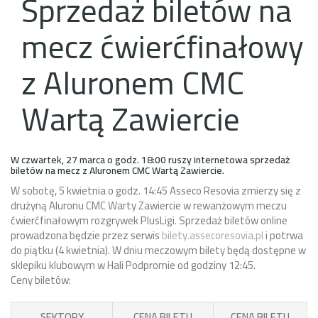
Sprzedaż biletów na
mecz ćwierćfinałowy
z Aluronem CMC
Wartą Zawiercie
W czwartek, 27 marca o godz. 18:00 ruszy internetowa sprzedaż
biletów na mecz z Aluronem CMC Wartą Zawiercie.
W sobotę, 5 kwietnia o godz. 14:45 Asseco Resovia zmierzy się z
drużyną Aluronu CMC Warty Zawiercie w rewanżowym meczu
ćwierćfinałowym rozgrywek PlusLigi.
Sprzedaż biletów online
prowadzona będzie przez serwis
bilety.assecoresovia.pl
i potrwa
do piątku (4 kwietnia). W dniu meczowym bilety będą dostępne w
sklepiku klubowym w Hali Podpromie od godziny 12:45.
Ceny biletów:
SEKTORY
CENA BILETU
CENA BILETU