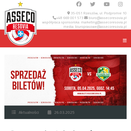
35-051 Rzeszów, ul. Podpromie 10
+48 669 001 573
biuro@assecoresovia.pl
współpraca sponsorska:
marketing@assecoresovia.pl
media:
biuroprasowe@assecoresovia.pl
Aktualności
26.03.2025