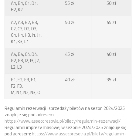
A1, B1, C1, D1,
55 zł
50 zł
H2, K2
A2, A3, B2, B3,
50 zł
45 zł
C2, C3, D2, D3,
G1, H1, H3, I1, J1,
K1, K3, L1
A4, B4, C4, D4,
45 zł
40 zł
G2, G3, I2, I3, J2,
L2, L3
E1, E2, E3, F1,
40 zł
35 zł
F2, F3,
M, N1, N2, N3, O
Regulamin rezerwacji i sprzedaży biletów na sezon 2024/2025
znajduje się pod adresem:
https://www.assecoresovia.pl/bilety/regulamin-rezerwacji/
Regulamin imprezy masowej w sezonie 2024/2025 znajduje się
pod adresem:
https://www.assecoresovia.pl/bilety/regulamin-