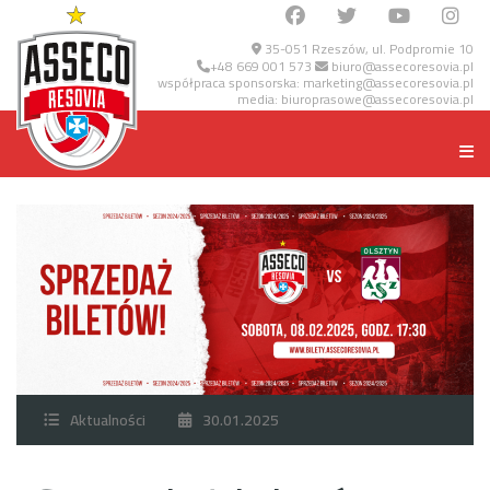
35-051 Rzeszów, ul. Podpromie 10
+48 669 001 573
biuro@assecoresovia.pl
współpraca sponsorska:
marketing@assecoresovia.pl
media:
biuroprasowe@assecoresovia.pl
Aktualności
30.01.2025