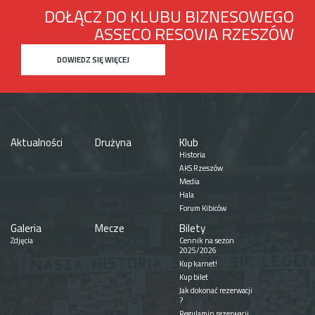
DOŁĄCZ DO KLUBU BIZNESOWEGO
ASSECO RESOVIA RZESZÓW
DOWIEDZ SIĘ WIĘCEJ
Aktualności
Drużyna
Klub
Historia
AKS Rzeszów
Media
Hala
Forum Kibiców
Galeria
Mecze
Bilety
Zdjęcia
Cennik na sezon
2025/2026
Kup karnet!
Kup bilet
Jak dokonać rezerwacji
?
Regulamin rezerwacji