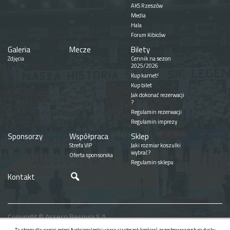
AKS Rzeszów
Media
Hala
Forum Kibiców
Galeria
Mecze
Bilety
Zdjęcia
Cennik na sezon
2025/2026
Kup karnet!
Kup bilet
Jak dokonać rezerwacji
?
Regulamin rezerwacji
Regulamin imprezy
Sponsorzy
Współpraca
Sklep
Strefa VIP
Jaki rozmiar koszulki
wybrać?
Oferta sponsorska
Regulamin sklepu
Szukaj
Kontakt
Copyright © Asseco Resovia S.A.
Realizacja
Ta strona dla swojej pełnej funkcjonalności używa ciasteczek (cookies), przechowywanych na dysku