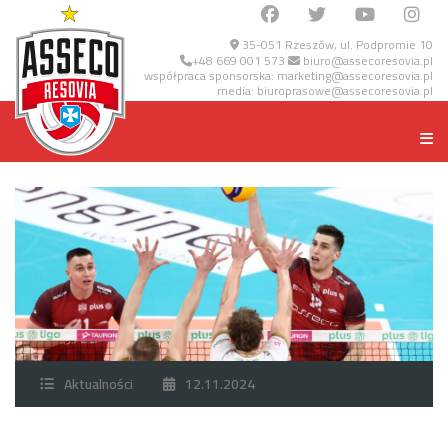
35-051 Rzeszów, ul. Podpromie 10
+48 669 001 573
biuro@assecoresovia.pl
współpraca sponsorska:
marketing@assecoresovia.pl
media:
biuroprasowe@assecoresovia.pl
Aktualności
12.11.2024