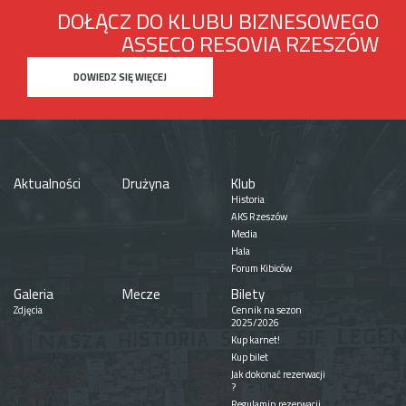
DOŁĄCZ DO KLUBU BIZNESOWEGO
ASSECO RESOVIA RZESZÓW
DOWIEDZ SIĘ WIĘCEJ
Aktualności
Drużyna
Klub
Historia
AKS Rzeszów
Media
Hala
Forum Kibiców
Galeria
Mecze
Bilety
Zdjęcia
Cennik na sezon
2025/2026
Kup karnet!
Kup bilet
Jak dokonać rezerwacji
?
Regulamin rezerwacji