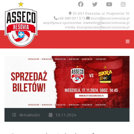
35-051 Rzeszów, ul. Podpromie 10
+48 669 001 573
biuro@assecoresovia.pl
współpraca sponsorska:
marketing@assecoresovia.pl
media:
biuroprasowe@assecoresovia.pl
Aktualności
10.11.2024