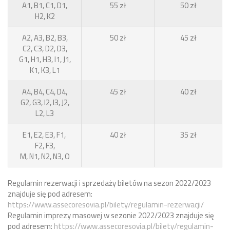
A1, B1, C1, D1,
55 zł
50 zł
H2, K2
A2, A3, B2, B3,
50 zł
45 zł
C2, C3, D2, D3,
G1, H1, H3, I1, J1,
K1, K3, L1
A4, B4, C4, D4,
45 zł
40 zł
G2, G3, I2, I3, J2,
L2, L3
E1, E2, E3, F1,
40 zł
35 zł
F2, F3,
M, N1, N2, N3, O
Regulamin rezerwacji i sprzedaży biletów na sezon 2022/2023
znajduje się pod adresem:
https://www.assecoresovia.pl/bilety/regulamin-rezerwacji/
Regulamin imprezy masowej w sezonie 2022/2023 znajduje się
pod adresem:
https://www.assecoresovia.pl/bilety/regulamin-