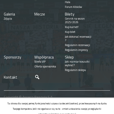
Hala
Forum Kibiców
Galeria
Mecze
Bilety
Zdjęcia
Cennik na sezon
2025/2026
Kup karnet!
Kup bilet
Jak dokonać rezerwacji
?
Regulamin rezerwacji
Regulamin imprezy
Sponsorzy
Współpraca
Sklep
Strefa VIP
Jaki rozmiar koszulki
wybrać?
Oferta sponsorska
Regulamin sklepu
Szukaj
Kontakt
Copyright © Asseco Resovia S.A.
Realizacja
Ta strona dla swojej pełnej funkcjonalności używa ciasteczek (cookies), przechowywanych na dysku
Twojego komputera. Jeśli nie zgadzasz się na to - zmień ustawienia swojej przeglądarki