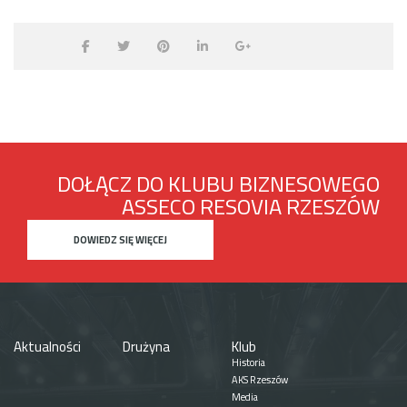
DOŁĄCZ DO KLUBU BIZNESOWEGO
ASSECO RESOVIA RZESZÓW
DOWIEDZ SIĘ WIĘCEJ
Aktualności
Drużyna
Klub
Historia
AKS Rzeszów
Media