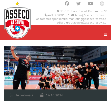
35-051 Rzeszów, ul. Podpromie 10
+48 669 001 573
biuro@assecoresovia.pl
współpraca sponsorska:
marketing@assecoresovia.pl
media:
biuroprasowe@assecoresovia.pl
Aktualności
14.10.2024