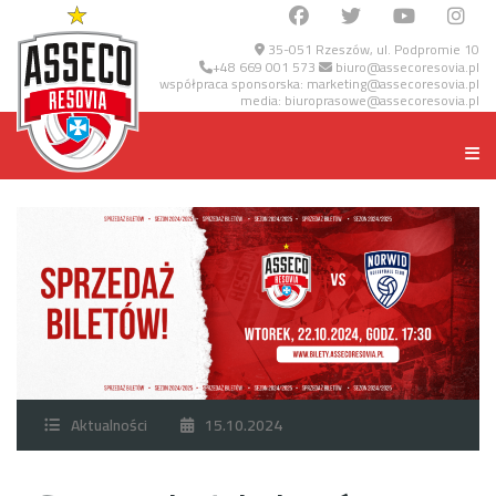
35-051 Rzeszów, ul. Podpromie 10
+48 669 001 573
biuro@assecoresovia.pl
współpraca sponsorska:
marketing@assecoresovia.pl
media:
biuroprasowe@assecoresovia.pl
Aktualności
15.10.2024