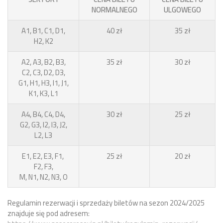
NORMALNEGO
ULGOWEGO
A1, B1, C1, D1,
40 zł
35 zł
H2, K2
A2, A3, B2, B3,
35 zł
30 zł
C2, C3, D2, D3,
G1, H1, H3, I1, J1,
K1, K3, L1
A4, B4, C4, D4,
30 zł
25 zł
G2, G3, I2, I3, J2,
L2, L3
E1, E2, E3, F1,
25 zł
20 zł
F2, F3,
M, N1, N2, N3, O
Regulamin rezerwacji i sprzedaży biletów na sezon 2024/2025
znajduje się pod adresem: