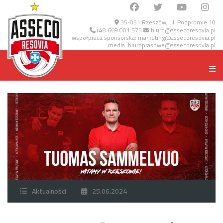
35-051 Rzeszów, ul. Podpromie 10
+48 669 001 573
biuro@assecoresovia.pl
współpraca sponsorska:
marketing@assecoresovia.pl
media:
biuroprasowe@assecoresovia.pl
Aktualności
25.06.2024