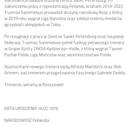
sukcesami prowadził drużynę Zenitu Sankt Petersburg. Po
zakończeniu pracy z reprezentacją Finlandii, w latach 2019-2022
Tuomas Sammelvuo prowadził drużynę narodową Rosji, z którą
w 2019 roku wygrał Ligę Narodów oraz zdobył srebrny medal na
igrzyskach olimpijskich w Tokio.
Po rezygnacji z pracy w Zenitcie Sankt Petersburg oraz rosyjskiej
federacji, Tuomas Sammelvuo pełnił funkcję pierwszego trenera
w Grupie Azoty ZAKSA Kędzierzyn-Koźle, z którą wygrał Tauron
Puchar Polski, Ligę Mistrzów oraz wicemistrzostwo Polski.
Asystentami nowego trenera będą Alfredo Martilotti oraz Alek
Achrem, zaś trenerem przygotowania fizycznego Gabriele Dedda.
Trenerze, witamy w Rzeszowie!
DATA URODZENIA 16.02.1976
NARODOWOŚĆ Finlandia