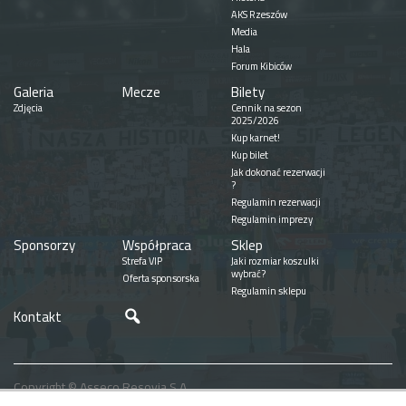
AKS Rzeszów
Media
Hala
Forum Kibiców
Galeria
Mecze
Bilety
Zdjęcia
Cennik na sezon
2025/2026
Kup karnet!
Kup bilet
Jak dokonać rezerwacji
?
Regulamin rezerwacji
Regulamin imprezy
Sponsorzy
Współpraca
Sklep
Strefa VIP
Jaki rozmiar koszulki
wybrać?
Oferta sponsorska
Regulamin sklepu
Szukaj
Kontakt
Copyright © Asseco Resovia S.A.