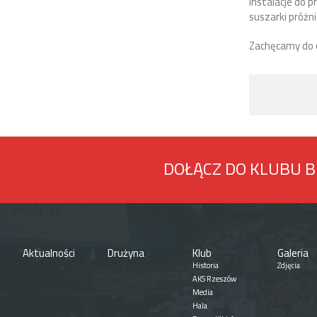
instalacje do p
suszarki próżni
Zachęcamy do 
DOŁĄCZ DO KLUBU 
Aktualności
Drużyna
Klub
Galeria
Historia
Zdjęcia
AKS Rzeszów
Media
Hala