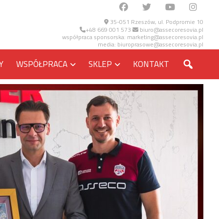
35-051 Rzeszów, ul. Podpromie 10
+48 669 001 573
biuro@assecoresovia.pl
współpraca sponsorska:
marketing@assecoresovia.pl
media:
biuroprasowe@assecoresovia.pl
SZUKA
Y
WSPÓŁPRACA
SKLEP
KONTAKT