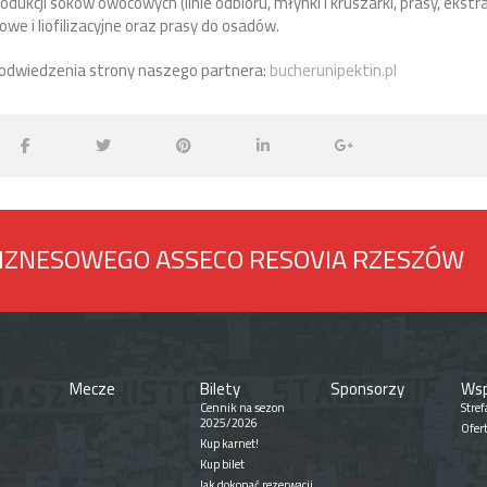
rodukcji soków owocowych (linie odbioru, młynki i kruszarki, prasy, ekstrak
owe i liofilizacyjne oraz prasy do osadów.
odwiedzenia strony naszego partnera:
bucherunipektin.pl
BIZNESOWEGO ASSECO RESOVIA RZESZÓW
Mecze
Bilety
Sponsorzy
Wsp
Cennik na sezon
Stref
2025/2026
Ofer
Kup karnet!
Kup bilet
Jak dokonać rezerwacji