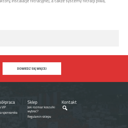
tory, instalacje filtracyjne), a także systemy filtracji piwa,
DOWIEDZ SIĘ WIĘCEJ
ółpraca
Sklep
Kontakt
Szukaj
a VIP
Jaki rozmiar koszulki
wybrać?
ta sponsorska
Regulamin sklepu