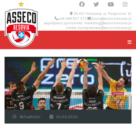
35-051 Rzeszów, ul. Podpromie 10
+48 669 001 573
biuro@assecoresovia.pl
współpraca sponsorska:
marketing@assecoresovia.pl
media:
biuroprasowe@assecoresovia.pl
Aktualności
04.04.2024