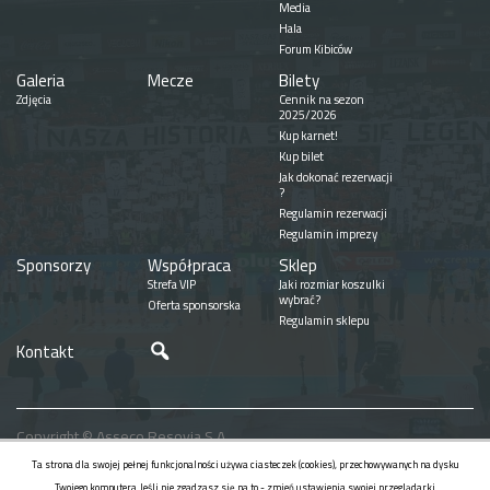
Media
Hala
Forum Kibiców
Galeria
Mecze
Bilety
Zdjęcia
Cennik na sezon
2025/2026
Kup karnet!
Kup bilet
Jak dokonać rezerwacji
?
Regulamin rezerwacji
Regulamin imprezy
Sponsorzy
Współpraca
Sklep
Strefa VIP
Jaki rozmiar koszulki
wybrać?
Oferta sponsorska
Regulamin sklepu
Szukaj
Kontakt
Copyright © Asseco Resovia S.A.
Realizacja
Ta strona dla swojej pełnej funkcjonalności używa ciasteczek (cookies), przechowywanych na dysku
Twojego komputera. Jeśli nie zgadzasz się na to - zmień ustawienia swojej przeglądarki