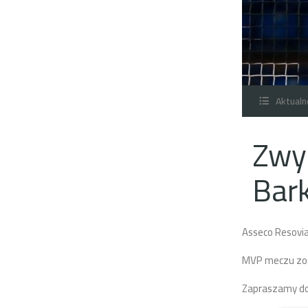
Aktualn
Zwyc
Bar
Asseco Resovia
MVP meczu zost
Zapraszamy do 