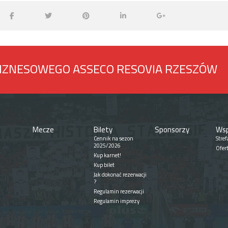
BIZNESOWEGO ASSECO RESOVIA RZESZÓW
Mecze
Bilety
Sponsorzy
Wsp
Cennik na sezon
Stref
2025/2026
Ofer
Kup karnet!
Kup bilet
Jak dokonać rezerwacji
?
Regulamin rezerwacji
Regulamin imprezy