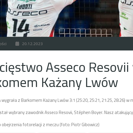
ości
20.12.2023
ięstwo Asseco Resovii 
komem Każany Lwów
 wygrała z Barkomem Każany Lwów 3:1 (25:20, 25:21, 21:25, 28:26) w mec
ał wybrany zawodnik Asseco Resovii, Stéphen Boyer. Nasz atakujący 
obejrzenia fotorelacji z meczu (foto: Piotr Gibowicz)