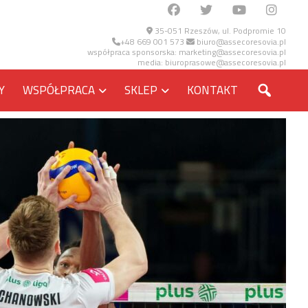
35-051 Rzeszów, ul. Podpromie 10
+48 669 001 573
biuro@assecoresovia.pl
współpraca sponsorska:
marketing@assecoresovia.pl
media:
biuroprasowe@assecoresovia.pl
SZUKA
Y
WSPÓŁPRACA
SKLEP
KONTAKT