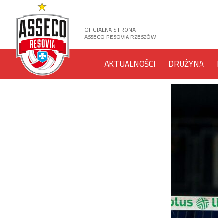
OFICJALNA STRONA
ASSECO RESOVIA RZESZÓW
AKTUALNOŚCI
DRUŻYNA