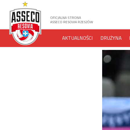
OFICJALNA STRONA
ASSECO RESOVIA RZESZÓW
AKTUALNOŚCI
DRUŻYNA