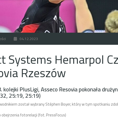
ości
04.12.2023
ct Systems Hemarpol C
ovia Rzeszów
 kolejki PlusLigi, Asseco Resovia pokonała dru
:32, 25:19, 25:19)
wodnikiem został wybrany Stéphen Boyer, który w tym spotkaniu zdo
obejrzenia fotorelacji (fot. PressFocus)