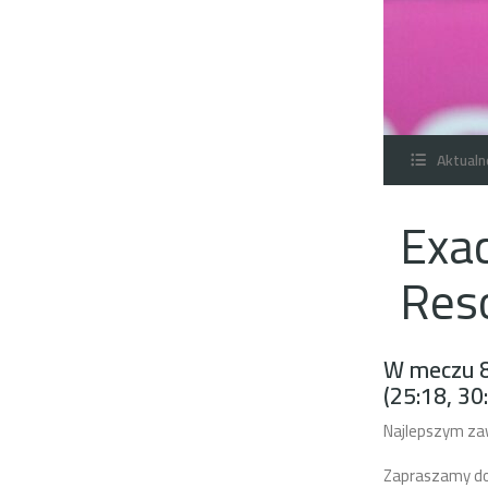
Aktualn
Exa
Res
W meczu 8.
(25:18, 30
Najlepszym za
Zapraszamy do 