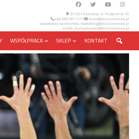
35-051 Rzeszów, ul. Podpromie 10
+48 669 001 573
biuro@assecoresovia.pl
współpraca sponsorska:
marketing@assecoresovia.pl
media:
biuroprasowe@assecoresovia.pl
SZUKA
Y
WSPÓŁPRACA
SKLEP
KONTAKT