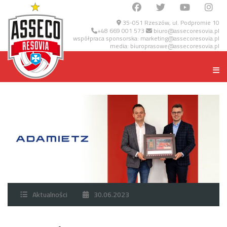
35-051 Rzeszów, ul. Podpromie 10
+48 669 001 573
biuro@assecoresovia.pl
współpraca sponsorska:
marketing@assecoresovia.pl
media:
biuroprasowe@assecoresovia.pl
Aktualności
30.06.2023