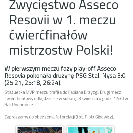
Zwycięstwo Asseco
Resovii w 1. meczu
ćwierćfinałów
mistrzostw Polski!
W pierwszym meczu fazy play-off Asseco
Resovia pokonała drużynę PSG Stali Nysa 3:0
(25:21, 25:18, 26:24).
Statuetka MVP meczu trafiła do Fabiana Drzyzgi. Drugi mecz
ćwierćfinałowy odbędzie się w sobotę, 8 kwietnia o godz. 17:30 w
Hali Podpromie.
Zapraszamy do obejrzenia fotorelacji (fot. Piotr Gibowicz).