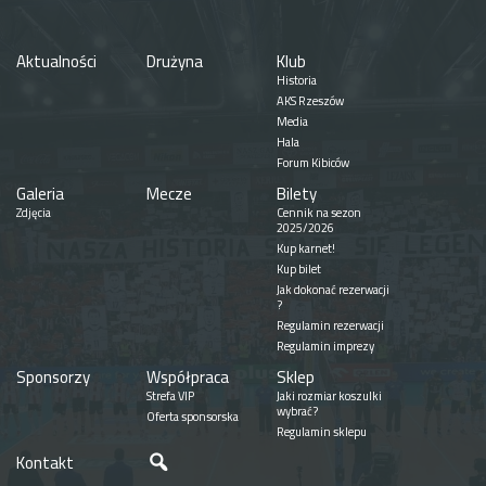
Aktualności
Drużyna
Klub
Historia
AKS Rzeszów
Media
Hala
Forum Kibiców
Galeria
Mecze
Bilety
Zdjęcia
Cennik na sezon
2025/2026
Kup karnet!
Kup bilet
Jak dokonać rezerwacji
?
Regulamin rezerwacji
Regulamin imprezy
Sponsorzy
Współpraca
Sklep
Strefa VIP
Jaki rozmiar koszulki
wybrać?
Oferta sponsorska
Regulamin sklepu
Szukaj
Kontakt