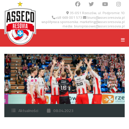
35-051 Rzeszów, ul. Podpromie 10
+48 669 001 573
biuro@assecoresovia.pl
współpraca sponsorska:
marketing@assecoresovia.pl
media:
biuroprasowe@assecoresovia.pl
Aktualności
08.04.2023