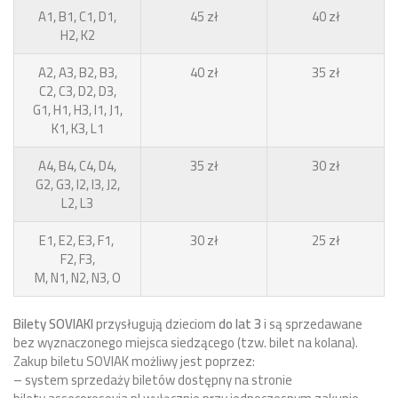
A1, B1, C1, D1,
45 zł
40 zł
H2, K2
A2, A3, B2, B3,
40 zł
35 zł
C2, C3, D2, D3,
G1, H1, H3, I1, J1,
K1, K3, L1
A4, B4, C4, D4,
35 zł
30 zł
G2, G3, I2, I3, J2,
L2, L3
E1, E2, E3, F1,
30 zł
25 zł
F2, F3,
M, N1, N2, N3, O
Bilety SOVIAKI
przysługują dzieciom
do lat 3
i są sprzedawane
bez wyznaczonego miejsca siedzącego (tzw. bilet na kolana).
Zakup biletu SOVIAK możliwy jest poprzez:
– system sprzedaży biletów dostępny na stronie