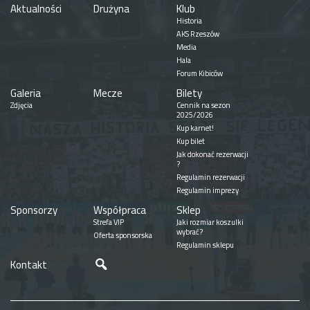
Aktualności
Drużyna
Klub
Historia
AKS Rzeszów
Media
Hala
Forum Kibiców
Galeria
Mecze
Bilety
Zdjęcia
Cennik na sezon
2025/2026
Kup karnet!
Kup bilet
Jak dokonać rezerwacji
?
Regulamin rezerwacji
Regulamin imprezy
Sponsorzy
Współpraca
Sklep
Strefa VIP
Jaki rozmiar koszulki
wybrać?
Oferta sponsorska
Regulamin sklepu
Szukaj
Kontakt