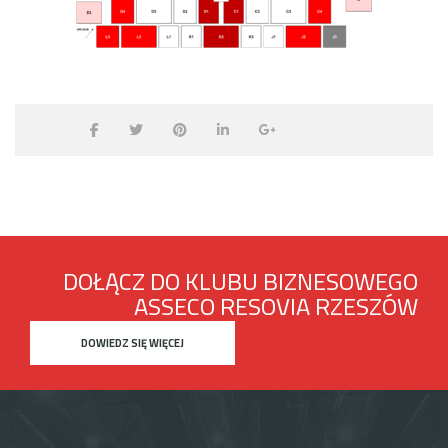
DOŁĄCZ DO KLUBU BIZNESOWEGO
ASSECO RESOVIA RZESZÓW
DOWIEDZ SIĘ WIĘCEJ