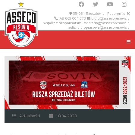
35-051 Rzeszów, ul. Podpromie 10
+48 669 001 573
biuro@assecoresovia.pl
współpraca sponsorska:
marketing@assecoresovia.pl
media:
biuroprasowe@assecoresovia.pl
Aktualności
18.04.2023