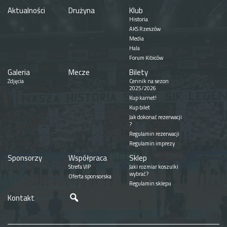
Aktualności
Drużyna
Klub
Historia
AKS Rzeszów
Media
Hala
Forum Kibiców
Galeria
Mecze
Bilety
Zdjęcia
Cennik na sezon
2025/2026
Kup karnet!
Kup bilet
Jak dokonać rezerwacji
?
Regulamin rezerwacji
Regulamin imprezy
Sponsorzy
Współpraca
Sklep
Strefa VIP
Jaki rozmiar koszulki
wybrać?
Oferta sponsorska
Regulamin sklepu
Szukaj
Kontakt