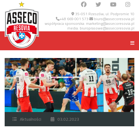
35-051 Rzeszów, ul. Podpromie 10
+48 669 001 573
biuro@assecoresovia.pl
współpraca sponsorska:
marketing@assecoresovia.pl
media:
biuroprasowe@assecoresovia.pl
Aktualności
03.02.2023