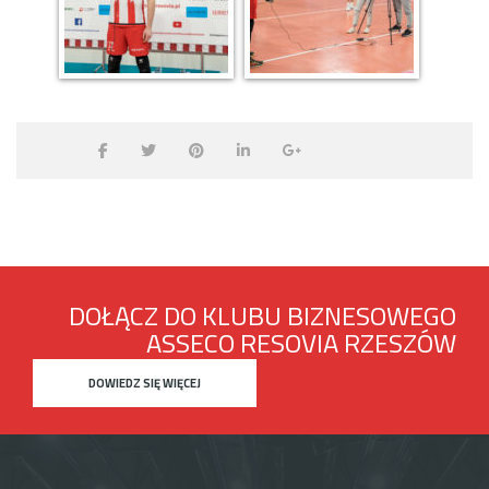
DOŁĄCZ DO KLUBU BIZNESOWEGO
ASSECO RESOVIA RZESZÓW
DOWIEDZ SIĘ WIĘCEJ