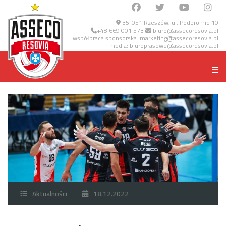
35-051 Rzeszów, ul. Podpromie 10
+48 669 001 573
biuro@assecoresovia.pl
współpraca sponsorska:
marketing@assecoresovia.pl
media:
biuroprasowe@assecoresovia.pl
Aktualności
18.12.2022