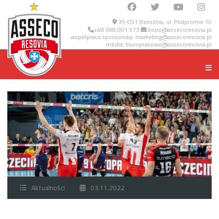
35-051 Rzeszów, ul. Podpromie 10
+48 669 001 573
biuro@assecoresovia.pl
współpraca sponsorska:
marketing@assecoresovia.pl
media:
biuroprasowe@assecoresovia.pl
Aktualności
03.11.2022