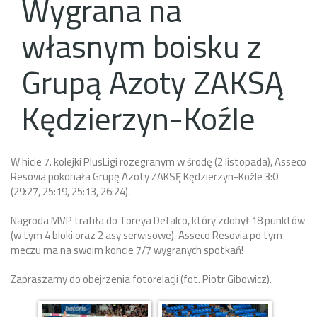
Wygrana na
własnym boisku z
Grupą Azoty ZAKSĄ
Kędzierzyn-Koźle
W hicie 7. kolejki PlusLigi rozegranym w środę (2 listopada), Asseco
Resovia pokonała Grupę Azoty ZAKSĘ Kędzierzyn-Koźle 3:0
(
29:27
,
25:19
,
25:13
,
26:24
).
Nagroda MVP trafiła do Toreya Defalco, który zdobył 18 punktów
(w tym 4 bloki oraz 2 asy serwisowe). Asseco Resovia po tym
meczu ma na swoim koncie 7/7 wygranych spotkań!
Zapraszamy do obejrzenia fotorelacji (fot. Piotr Gibowicz).