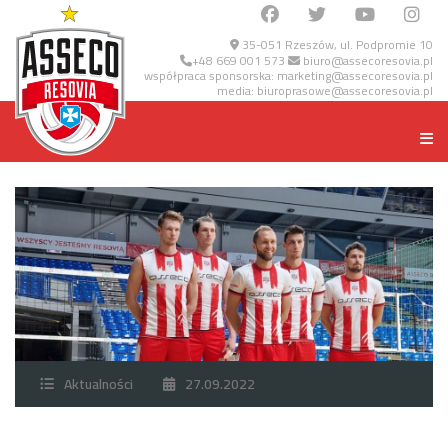
35-051 Rzeszów, ul. Podpromie 10
+48 669 001 573
biuro@assecoresovia.pl
współpraca sponsorska:
marketing@assecoresovia.pl
media:
biuroprasowe@assecoresovia.pl
Aktualności
27.09.2022