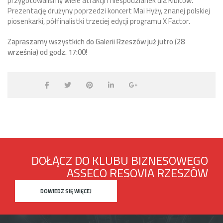
przygotowaliśmy wiele atrakcji i niespodzianek dla Kibiców.
Prezentację drużyny poprzedzi koncert Mai Hyży, znanej polskiej
piosenkarki, półfinalistki trzeciej edycji programu X Factor.
Zapraszamy wszystkich do Galerii Rzeszów już jutro (28
września) od godz. 17:00!
DOŁĄCZ DO KLUBU BIZNESOWEGO
ASSECO RESOVIA RZESZÓW
DOWIEDZ SIĘ WIĘCEJ