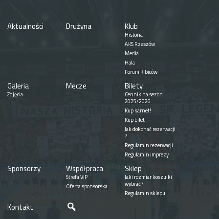
Aktualności
Drużyna
Klub
Historia
AKS Rzeszów
Media
Hala
Forum Kibiców
Galeria
Mecze
Bilety
Zdjęcia
Cennik na sezon
2025/2026
Kup karnet!
Kup bilet
Jak dokonać rezerwacji
?
Regulamin rezerwacji
Regulamin imprezy
Sponsorzy
Współpraca
Sklep
Strefa VIP
Jaki rozmiar koszulki
wybrać?
Oferta sponsorska
Regulamin sklepu
Szukaj
Kontakt