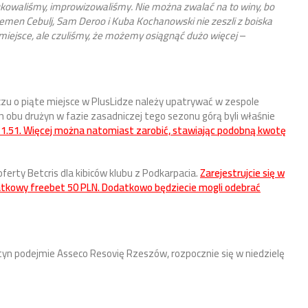
tukowaliśmy, improwizowaliśmy. Nie można zwalać na to winy, bo
Klemen Cebulj, Sam Deroo i Kuba Kochanowski nie zeszli z boiska
te miejsce, ale czuliśmy, że możemy osiągnąć dużo więcej
–
u o piąte miejsce w PlusLidze należy upatrywać w zespole
 obu drużyn w fazie zasadniczej tego sezonu górą byli właśnie
o 1.51. Więcej można natomiast zarobić, stawiając podobną kwotę
erty Betcris dla kibiców klubu z Podkarpacia.
Zarejestrujcie się w
atkowy freebet 50 PLN. Dodatkowo będziecie mogli odebrać
ztyn podejmie Asseco Resovię Rzeszów, rozpocznie się w niedzielę