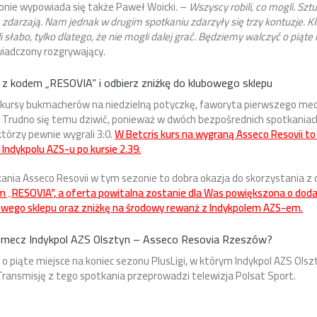
nie wypowiada się także Paweł Woicki. –
Wszyscy robili, co mogli. Sz
ę zdarzają. Nam jednak w drugim spotkaniu zdarzyły się trzy kontuzje. 
li słabo, tylko dlatego, że nie mogli dalej grać. Będziemy walczyć o pią
iadczony rozgrywający.
ię z kodem „RESOVIA” i odbierz zniżkę do klubowego sklepu
ursy bukmacherów na niedzielną potyczkę, faworyta pierwszego mecz
. Trudno się temu dziwić, ponieważ w dwóch bezpośrednich spotkaniach
którzy pewnie wygrali 3:0.
W Betcris kurs na wygraną Asseco Resovii t
Indykpolu AZS-u po kursie 2.39.
ania Asseco Resovii w tym sezonie to dobra okazja do skorzystania z of
m „RESOVIA”, a oferta powitalna zostanie dla Was powiększona o dod
owego sklepu oraz zniżkę na środowy rewanż z Indykpolem AZS-em.
ć mecz Indykpol AZS Olsztyn – Asseco Resovia Rzeszów?
o piąte miejsce na koniec sezonu PlusLigi, w którym Indykpol AZS Ols
 Transmisję z tego spotkania przeprowadzi telewizja Polsat Sport.