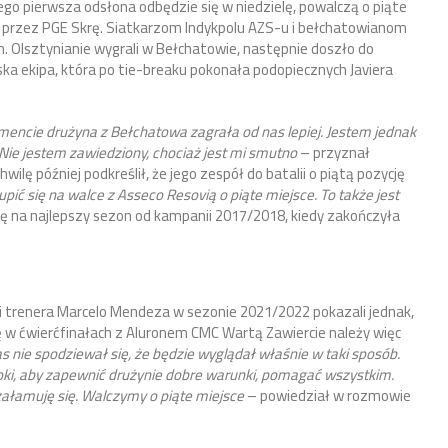
go pierwsza odsłona odbędzie się w niedzielę, powalczą o piąte
u przez PGE Skrę. Siatkarzom Indykpolu AZS-u i bełchatowianom
om. Olsztynianie wygrali w Bełchatowie, następnie doszło do
a ekipa, która po tie-breaku pokonała podopiecznych Javiera
mencie drużyna z Bełchatowa zagrała od nas lepiej. Jestem jednak
ie jestem zawiedziony, chociaż jest mi smutno
– przyznał
ilę później podkreślił, że jego zespół do batalii o piątą pozycję
pić się na walce z Asseco Resovią o piąte miejsce. To także jest
ę na najlepszy sezon od kampanii 2017/2018, kiedy zakończyła
 trenera Marcelo Mendeza w sezonie 2021/2022 pokazali jednak,
 w ćwierćfinałach z Aluronem CMC Wartą Zawiercie należy więc
s nie spodziewał się, że będzie wyglądał właśnie w taki sposób.
roki, aby zapewnić drużynie dobre warunki, pomagać wszystkim.
 załamuję się. Walczymy o piąte miejsce
– powiedział w rozmowie