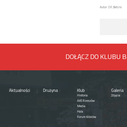
Autor: DF, Betcris
DOŁĄCZ DO KLUBU 
Aktualności
Drużyna
Klub
Galeria
Historia
Zdjęcia
AKS Rzeszów
Media
Hala
Forum Kibiców