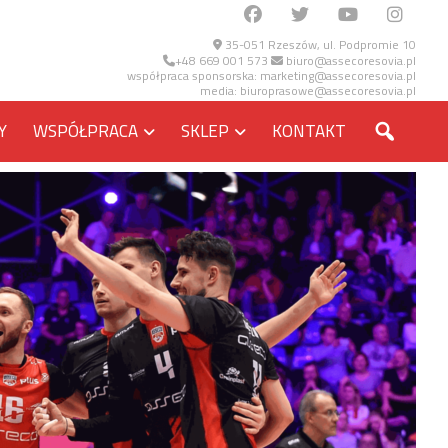
35-051 Rzeszów, ul. Podpromie 10
+48 669 001 573
biuro@assecoresovia.pl
współpraca sponsorska:
marketing@assecoresovia.pl
media:
biuroprasowe@assecoresovia.pl
SZUKA
Y
WSPÓŁPRACA
SKLEP
KONTAKT