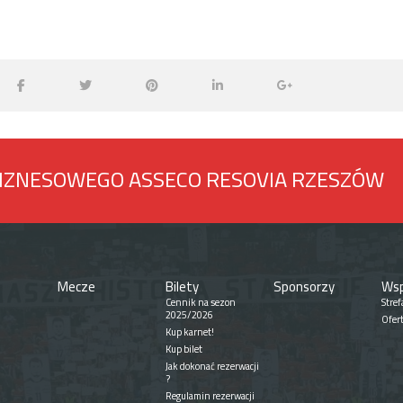
BIZNESOWEGO ASSECO RESOVIA RZESZÓW
Mecze
Bilety
Sponsorzy
Wsp
Cennik na sezon
Stref
2025/2026
Ofer
Kup karnet!
Kup bilet
Jak dokonać rezerwacji
?
Regulamin rezerwacji