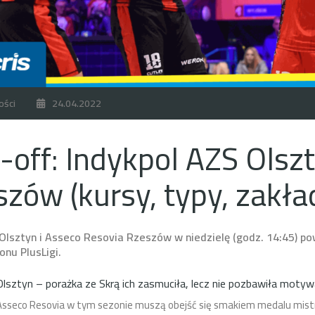
ości
24.04.2022
-off: Indykpol AZS Olsz
zów (kursy, typy, zakła
 Olsztyn i Asseco Resovia Rzeszów w niedzielę (godz. 14:45) 
onu PlusLigi.
Olsztyn – porażka ze Skrą ich zasmuciła, lecz nie pozbawiła motywa
 Asseco Resovia w tym sezonie muszą obejść się smakiem medalu mistrz