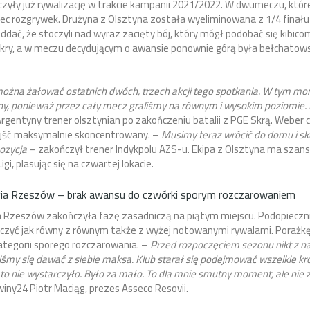
zyły już rywalizację w trakcie kampanii 2021/2022. W dwumeczu, które
iec rozgrywek. Drużyna z Olsztyna została wyeliminowana z 1/4 finał
oddać, że stoczyli nad wyraz zacięty bój, który mógł podobać się kibic
ry, a w meczu decydującym o awansie ponownie górą była bełchatowsk
można żałować ostatnich dwóch, trzech akcji tego spotkania. W tym mo
y, ponieważ przez cały mecz graliśmy na równym i wysokim poziomie. N
gentyny trener olsztynian po zakończeniu batalii z PGE Skrą. Weber chw
jść maksymalnie skoncentrowany. –
Musimy teraz wrócić do domu i sku
ozycja
– zakończył trener Indykpolu AZS-u. Ekipa z Olsztyna ma szans
gi, plasując się na czwartej lokacie.
ia Rzeszów – brak awansu do czwórki sporym rozczarowaniem
 Rzeszów zakończyła fazę zasadniczą na piątym miejscu. Podopieczni
lczyć jak równy z równym także z wyżej notowanymi rywalami. Porażkę
tegorii sporego rozczarowania. –
Przed rozpoczęciem sezonu nikt z na
iśmy się dawać z siebie maksa. Klub starał się podejmować wszelkie k
e to nie wystarczyło. Było za mało. To dla mnie smutny moment, ale nie
iny24 Piotr Maciąg, prezes Asseco Resovii.