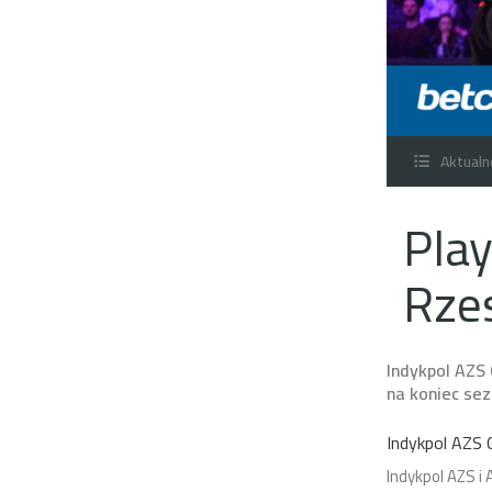
Aktualn
Play
Rzes
Indykpol AZS
na koniec sez
Indykpol AZS 
Indykpol AZS i