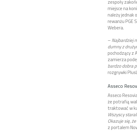
zespoły zakońc
miejsce na kon
należy jednak 
rewanżu PGE Sk
Webera.
–
Najbardziej 
dumny z drużyn
pochodzący z Ar
zamierza pode
bardzo dobra p
rozgrywki PlusLi
Asseco Resov
Asseco Resovia
że potrafią wa
traktować w ka
Wszyscy staral
Okazuje się, ż
z portalem Now