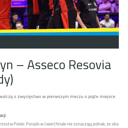
tyn – Asseco Resovia
dy)
powalczą o zwycięstwo w pierwszym meczu o piąte miejsce
cji
ostw Polski. Porażki w ćwierćfinale nie oznaczają jednak, że oba