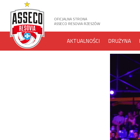
OFICJALNA STRONA
ASSECO RESOVIA RZESZÓW
AKTUALNOŚCI
DRUŻYNA