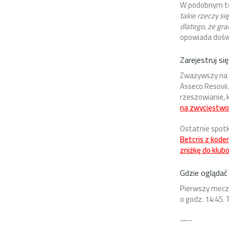
W podobnym to
takie rzeczy si
dlatego, że gra
opowiada dośw
Zarejestruj s
Zważywszy na k
Asseco Resovii
rzeszowianie, 
na zwycięstwo 
Ostatnie spotk
Betcris z kode
zniżkę do klub
Gdzie ogląda
Pierwszy mecz 
o godz. 14:45.
—-