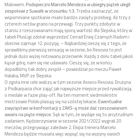
Malowem.
Podopieczni Marcelo Mendeza w ubiegły piątek ulegli
zespołowi z Suwałk w stosunku 1:3.
Trzeba zaznaczyć, że
wspomniane spotkanie miało bardzo zacięty przebieg. Aż trzy z
czterech setów grano na przewagi. Trzy punkty zdobyte w
starciu z rzeszowianami mają sporą wartość dla Ślepska, który w
tabeli PlusLigi zdołał wyprzedzić Cerrad Eneę Czarnych Radom i
obecnie zajmuje 12. pozycję. – Najbardziej cieszę się z tego, że
sprawiliśmy pierwszą sensację w sezonie, bo Resovia to jest
jednak dużo wyżej notowany przeciwnik. Każdy z dołu tabeli jakoś
kąsał górę, nam się nie udawało. Cieszę się, że w końcu
dopadliśmy tak dobry zespół – powiedział po meczu Paweł
Halaba, MVP ze Ślepska.
O zgoła inne cele walczy w tym sezonie Asseco Resovia. Drużyna
z Podkarpacia chce zająć jak najwyższe miejsce przed rywalizacją
o medale w fazie play-off. Na ten moment siedmiokrotni
mistrzowie Polski plasują się na szóstej lokacie.
Ewentualne
zwycięstwo w konfrontacji z ZAKS-ą może dać rzeszowianom
awans na piąte miejsce.
Sęk w tym, że wydaje się to arcytrudnym
zadaniem. Kędzierzynianie w sezonie 2021/2022 wygrali 20
meczów, przegrywając zaledwie 2. Ekipa trenera Marcelo
Mendeza będzie musiała więc wspiąć się na wyżyny swoich