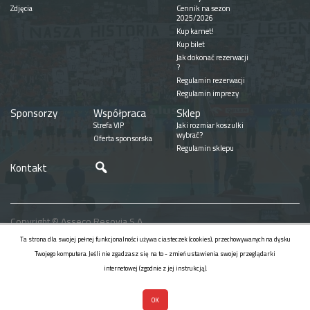
Zdjęcia
Cennik na sezon
2025/2026
Kup karnet!
Kup bilet
Jak dokonać rezerwacji
?
Regulamin rezerwacji
Regulamin imprezy
Sponsorzy
Współpraca
Sklep
Strefa VIP
Jaki rozmiar koszulki
wybrać?
Oferta sponsorska
Regulamin sklepu
Szukaj
Kontakt
Copyright © Asseco Resovia S.A.
Realizacja
Ta strona dla swojej pełnej funkcjonalności używa ciasteczek (cookies), przechowywanych na dysku
Twojego komputera. Jeśli nie zgadzasz się na to - zmień ustawienia swojej przeglądarki
internetowej (zgodnie z jej instrukcją).
OK