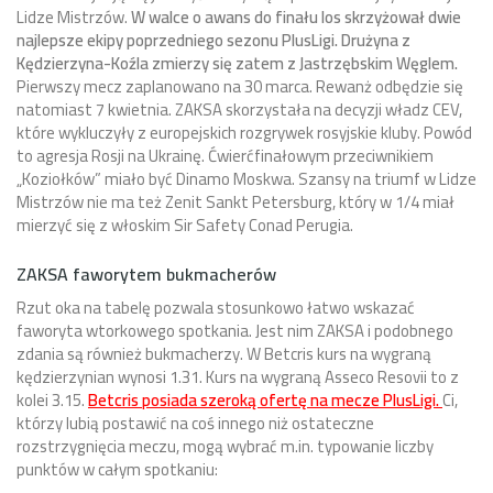
Lidze Mistrzów.
W walce o awans do finału los skrzyżował dwie
najlepsze ekipy poprzedniego sezonu PlusLigi. Drużyna z
Kędzierzyna-Koźla zmierzy się zatem z Jastrzębskim Węglem.
Pierwszy mecz zaplanowano na 30 marca. Rewanż odbędzie się
natomiast 7 kwietnia. ZAKSA skorzystała na decyzji władz CEV,
które wykluczyły z europejskich rozgrywek rosyjskie kluby. Powód
to agresja Rosji na Ukrainę. Ćwierćfinałowym przeciwnikiem
„Koziołków” miało być Dinamo Moskwa. Szansy na triumf w Lidze
Mistrzów nie ma też Zenit Sankt Petersburg, który w 1/4 miał
mierzyć się z włoskim Sir Safety Conad Perugia.
ZAKSA faworytem bukmacherów
Rzut oka na tabelę pozwala stosunkowo łatwo wskazać
faworyta wtorkowego spotkania. Jest nim ZAKSA i podobnego
zdania są również bukmacherzy. W Betcris kurs na wygraną
kędzierzynian wynosi 1.31. Kurs na wygraną Asseco Resovii to z
kolei 3.15.
Betcris posiada szeroką ofertę na mecze PlusLigi.
Ci,
którzy lubią postawić na coś innego niż ostateczne
rozstrzygnięcia meczu, mogą wybrać m.in. typowanie liczby
punktów w całym spotkaniu: