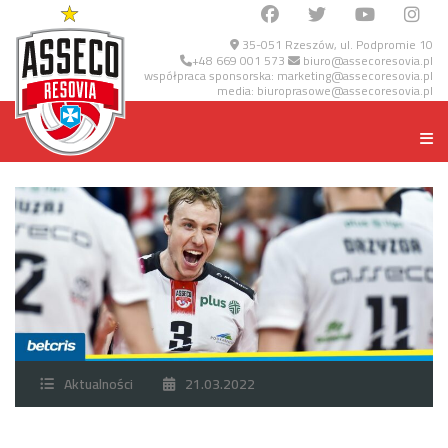
35-051 Rzeszów, ul. Podpromie 10
+48 669 001 573
biuro@assecoresovia.pl
współpraca sponsorska:
marketing@assecoresovia.pl
media:
biuroprasowe@assecoresovia.pl
Aktualności
21.03.2022