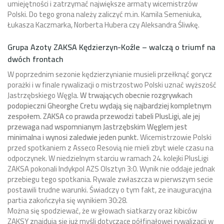
umiejętności i zatrzymać największe armaty wicemistrzów
Polski. Do tego grona należy zaliczyć m.in. Kamila Semeniuka,
Łukasza Kaczmarka, Norberta Hubera czy Aleksandra Śliwkę.
Grupa Azoty ZAKSA Kędzierzyn-Koźle – walczą o triumf na
dwóch frontach
W poprzednim sezonie kędzierzynianie musieli przełknąć gorycz
porażki i w finale rywalizacji o mistrzostwo Polski uznać wyższość
Jastrzębskiego Węgla.
W trwających obecnie rozgrywkach
podopieczni Gheorghe Cretu wydają się najbardziej kompletnym
zespołem. ZAKSA co prawda przewodzi tabeli PlusLigi, ale jej
przewaga nad wspomnianym Jastrzębskim Węglem jest
minimalna i wynosi zaledwie jeden punkt.
Wicemistrzowie Polski
przed spotkaniem z Asseco Resovią nie mieli zbyt wiele czasu na
odpoczynek. W niedzielnym starciu w ramach 24. kolejki PlusLigi
ZAKSA pokonali Indykpol AZS Olsztyn 3:0. Wynik nie oddaje jednak
przebiegu tego spotkania. Rywale zwłaszcza w pierwszym secie
postawili trudne warunki. Świadczy o tym fakt, ze inauguracyjna
partia zakończyła się wynikiem 30:28.
Można się spodziewać, że w głowach siatkarzy oraz kibiców
ZAKSY znajdują się już myśli dotyczące półfinałowej rywalizacji w