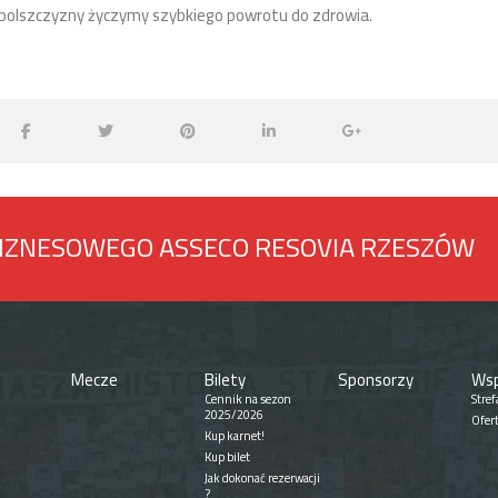
Opolszczyzny życzymy szybkiego powrotu do zdrowia.
BIZNESOWEGO ASSECO RESOVIA RZESZÓW
Mecze
Bilety
Sponsorzy
Wsp
Cennik na sezon
Stref
2025/2026
Ofer
Kup karnet!
Kup bilet
Jak dokonać rezerwacji
?