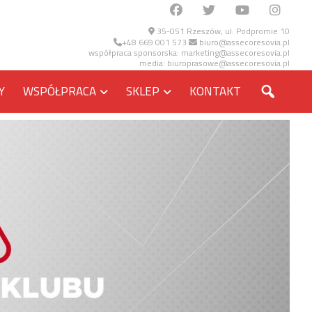
35-051 Rzeszów, ul. Podpromie 10
+48 669 001 573
biuro@assecoresovia.pl
współpraca sponsorska:
marketing@assecoresovia.pl
media:
biuroprasowe@assecoresovia.pl
SZUKA
Y
WSPÓŁPRACA
SKLEP
KONTAKT