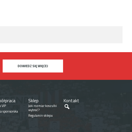
DOWIEDZ SIĘ WIĘCEJ
ółpraca
Sklep
Kontakt
Szukaj
a VIP
Jaki rozmiar koszulki
wybrać?
ta sponsorska
Regulamin sklepu