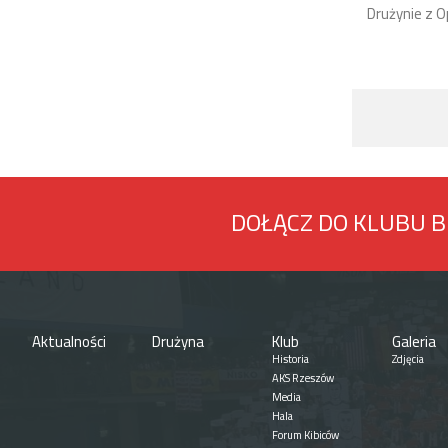
Drużynie z 
DOŁĄCZ DO KLUBU 
Aktualności
Drużyna
Klub
Galeria
Historia
Zdjęcia
AKS Rzeszów
Media
Hala
Forum Kibiców