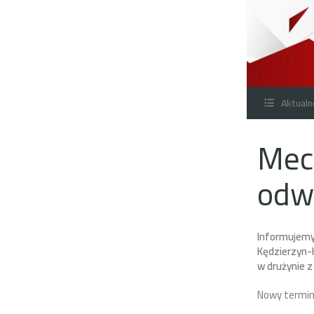
Aktualn
Mec
odw
Informujemy,
Kędzierzyn-K
w drużynie z
Nowy termin