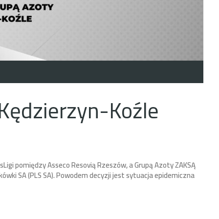
Kędzierzyn-Koźle
PlusLigi pomiędzy Asseco Resovią Rzeszów, a Grupą Azoty ZAKSĄ
kówki SA (PLS SA). Powodem decyzji jest sytuacja epidemiczna