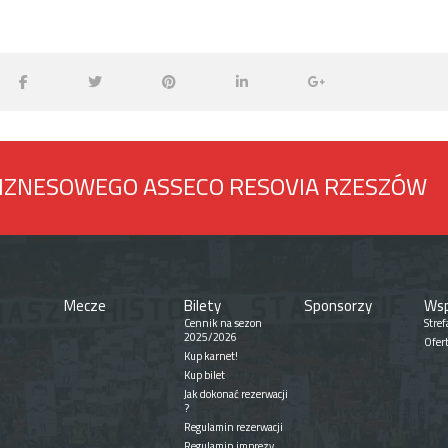
BIZNESOWEGO ASSECO RESOVIA RZESZÓW
Mecze
Bilety
Sponsorzy
Wsp
Cennik na sezon
Stref
2025/2026
Ofer
Kup karnet!
Kup bilet
Jak dokonać rezerwacji
?
Regulamin rezerwacji
Regulamin imprezy