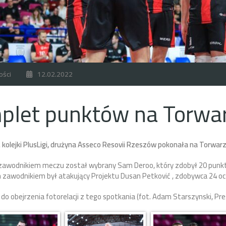
ości
12.02.2022
plet punktów na Torwa
kolejki PlusLigi, drużyna Asseco Resovii Rzeszów pokonała na Torwar
zawodnikiem meczu został wybrany Sam Deroo, który
zdobył 20 punkt
 zawodnikiem był atakujący Projektu Dusan Petković , zdobywca 24 oc
o obejrzenia fotorelacji z tego spotkania (fot. Adam Starszynski, Pre