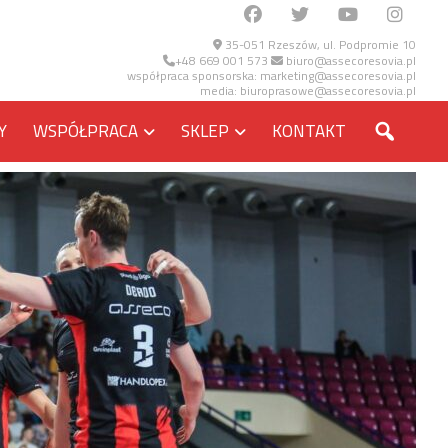
35-051 Rzeszów, ul. Podpromie 10
+48 669 001 573
biuro@assecoresovia.pl
współpraca sponsorska:
marketing@assecoresovia.pl
media:
biuroprasowe@assecoresovia.pl
SZUKA
Y
WSPÓŁPRACA
SKLEP
KONTAKT