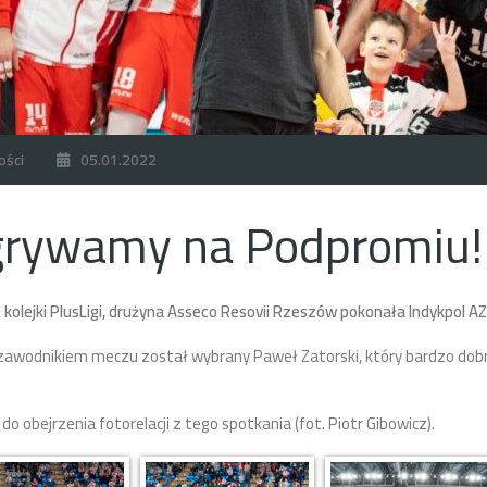
ości
05.01.2022
rywamy na Podpromiu!
kolejki PlusLigi, drużyna Asseco Resovii Rzeszów pokonała Indykpol AZS 
awodnikiem meczu został wybrany Paweł Zatorski, który bardzo dobrze
o obejrzenia fotorelacji z tego spotkania (fot. Piotr Gibowicz).