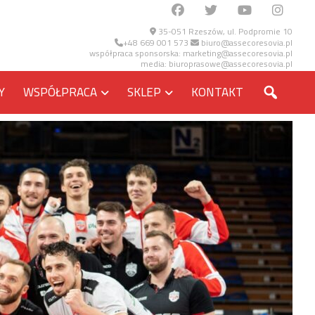
35-051 Rzeszów, ul. Podpromie 10
+48 669 001 573
biuro@assecoresovia.pl
współpraca sponsorska:
marketing@assecoresovia.pl
media:
biuroprasowe@assecoresovia.pl
SZUKA
Y
WSPÓŁPRACA
SKLEP
KONTAKT