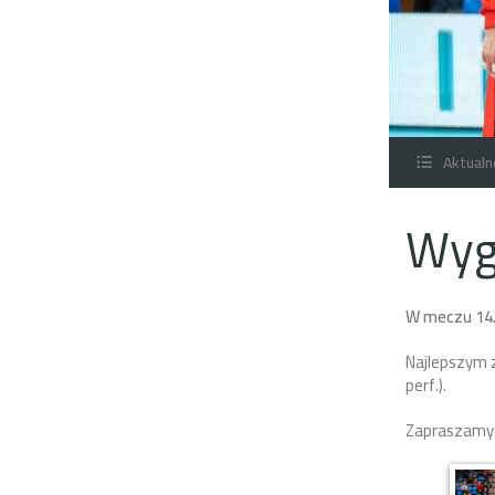
Aktualn
Wyg
W meczu 14. 
Najlepszym z
perf.).
Zapraszamy d