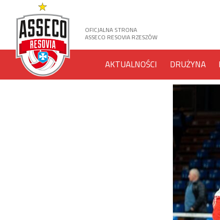
OFICJALNA STRONA
ASSECO RESOVIA RZESZÓW
AKTUALNOŚCI
DRUŻYNA