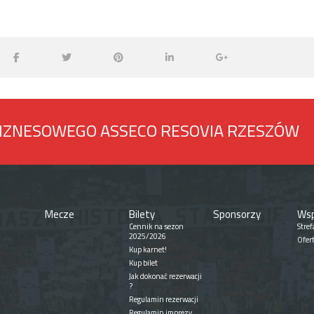
BIZNESOWEGO ASSECO RESOVIA RZESZÓW
Mecze
Bilety
Sponsorzy
Wsp
Cennik na sezon
Stref
2025/2026
Ofer
Kup karnet!
Kup bilet
Jak dokonać rezerwacji
?
Regulamin rezerwacji
Regulamin imprezy