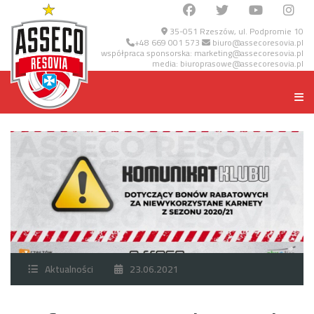
35-051 Rzeszów, ul. Podpromie 10
+48 669 001 573
biuro@assecoresovia.pl
współpraca sponsorska:
marketing@assecoresovia.pl
media:
biuroprasowe@assecoresovia.pl
Aktualności
23.06.2021