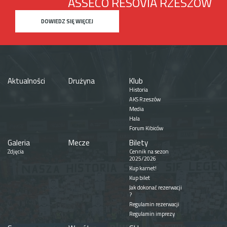
ASSECO RESOVIA RZESZÓW
DOWIEDZ SIĘ WIĘCEJ
Aktualności
Drużyna
Klub
Historia
AKS Rzeszów
Media
Hala
Forum Kibiców
Galeria
Mecze
Bilety
Zdjęcia
Cennik na sezon
2025/2026
Kup karnet!
Kup bilet
Jak dokonać rezerwacji
?
Regulamin rezerwacji
Regulamin imprezy