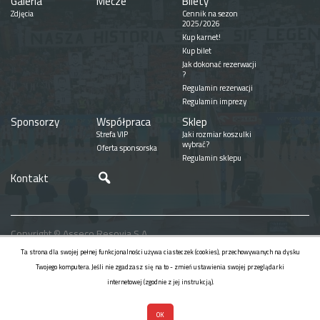
Galeria
Mecze
Bilety
Zdjęcia
Cennik na sezon
2025/2026
Kup karnet!
Kup bilet
Jak dokonać rezerwacji
?
Regulamin rezerwacji
Regulamin imprezy
Sponsorzy
Współpraca
Sklep
Strefa VIP
Jaki rozmiar koszulki
wybrać?
Oferta sponsorska
Regulamin sklepu
Szukaj
Kontakt
Copyright © Asseco Resovia S.A.
Realizacja
Ta strona dla swojej pełnej funkcjonalności używa ciasteczek (cookies), przechowywanych na dysku
Twojego komputera. Jeśli nie zgadzasz się na to - zmień ustawienia swojej przeglądarki
internetowej (zgodnie z jej instrukcją).
OK