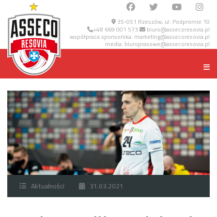
35-051 Rzeszów, ul. Podpromie 10
+48 669 001 573
biuro@assecoresovia.pl
współpraca sponsorska:
marketing@assecoresovia.pl
media:
biuroprasowe@assecoresovia.pl
Aktualności
31.03.2021