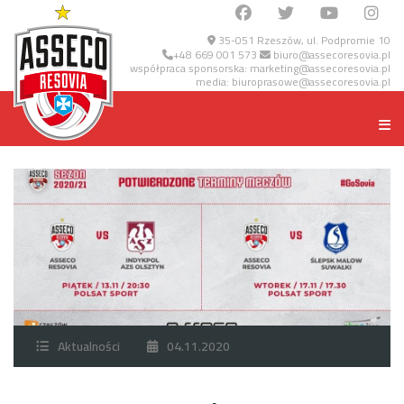
35-051 Rzeszów, ul. Podpromie 10
+48 669 001 573
biuro@assecoresovia.pl
współpraca sponsorska:
marketing@assecoresovia.pl
media:
biuroprasowe@assecoresovia.pl
Aktualności
04.11.2020