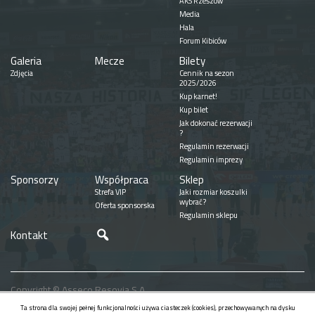
AKS Rzeszów
Media
Hala
Forum Kibiców
Galeria
Mecze
Bilety
Zdjęcia
Cennik na sezon
2025/2026
Kup karnet!
Kup bilet
Jak dokonać rezerwacji
?
Regulamin rezerwacji
Regulamin imprezy
Sponsorzy
Współpraca
Sklep
Strefa VIP
Jaki rozmiar koszulki
wybrać?
Oferta sponsorska
Regulamin sklepu
Szukaj
Kontakt
Copyright © Asseco Resovia S.A.
Realizacja
Ta strona dla swojej pełnej funkcjonalności używa ciasteczek (cookies), przechowywanych na dysku